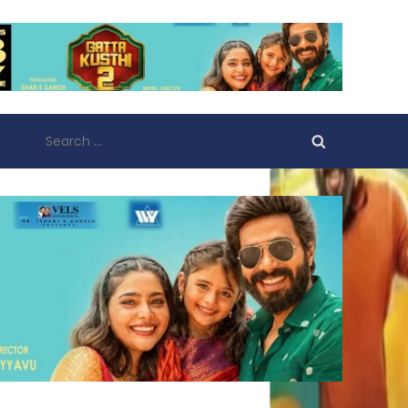
Search
for: