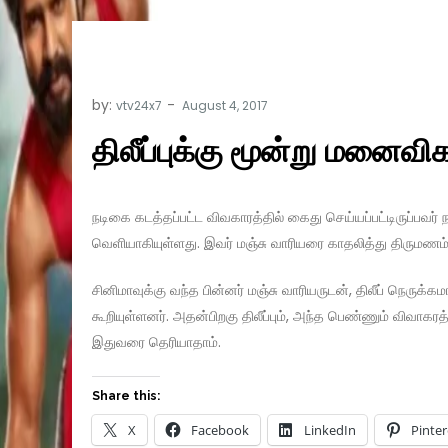
by:
vtv24x7
திலீப்புக்கு மூன்று மனைவ
நடிகை கடத்தப்பட்ட விவகாரத்தில் கைது செய்யப்பட்டிருப்பவர் ந
வெளியாகியுள்ளது. இவர் மஞ்சு வாரியரை காதலித்து திருமண
சினிமாவுக்கு வந்த பின்னர் மஞ்சு வாரியருடன், திலீப் நெரு
கூறியுள்ளனர். அதன்பிறகு திலீப்பும், அந்த பெண்ணும் விவாகரத்
இதுவரை தெரியாதாம்.
Share this:
X
Facebook
LinkedIn
Pinter