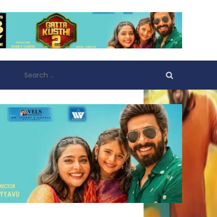
Search
for: