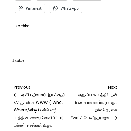
Pinterest
WhatsApp
Like this:
சினிமா
Post
Previous
Next
Previous
Next
Post
Post
ஒளிப்பதிவாளர், இயக்குநர்
குறுகிய காலத்தில் தன்
navigation
KV குகனின் WWW ( Who,
திறமையால் வளர்ந்து வரும்
Where,Why) பன்மொழி
இளம் நடிகை
படத்தின் டீஸரை வெளியிட்டார்
மீனாட்சிகோவிந்தராஜன்
மக்கள் செல்வன் விஜய்