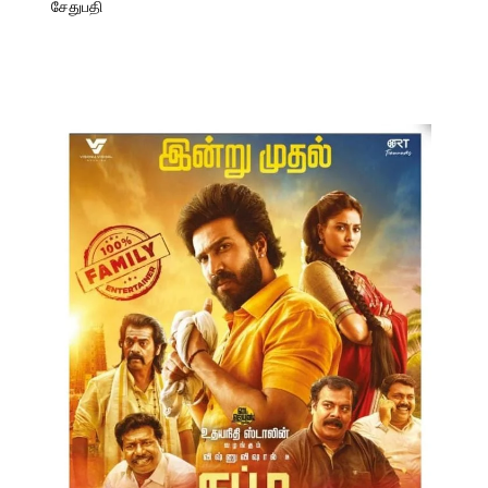
சேதுபதி