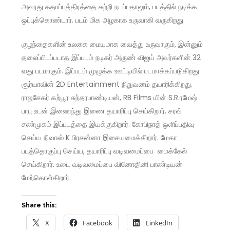
அவரது கதாப்பத்திரத்தை சுற்றி நடப்பதாலும், படத்தில் நடிக்க
ஒப்புக்கொண்டார். படம் மிக அழகாக உருவாகி வருகிறது.
குழந்தைகளின் உலகை மையமாக வைத்து உருவாகும், இன்னும்
தலைப்பிடப்படாத இப்படம் நடிகர் அருண் விஜய் அவர்களின் 32
வது படமாகும். இப்படம் முழுக்க ஊட்டியில் படமாக்கப்படுகிறது
சூர்யாவின் 2D Entertainment நிறுவனம் தயாரிக்கிறது.
ராஜசேகர் கற்பூர சுந்தரபாண்டியன், RB Films யின் S.R.ரமேஷ்
பாபு உடன் இணைந்து இணை தயாரிப்பு செய்கிறார். சரவ்
சண்முகம் இப்படத்தை இயக்குகிறார். கோபிநாத் ஒளிப்பதிவு
செய்ய நிவாஸ் K பிரசன்னா இசையமைக்கிறார். மேகா
படத்தொகுப்பு செய்ய, தயாரிப்பு வடிவமைப்பை மைக்கேல்
செய்கிறார். உடை வடிவமைப்பை வினோதினி பாண்டியன்
மேற்கொள்கிறார்.
Share this:
X
Facebook
LinkedIn