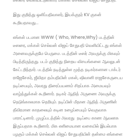
டீஸரை வெளியிட்டுள்ளார் மக்கள் செல்வன் விஜய் சேதுபதி.
இது குறித்து ஒளிப்பதிவாளர், இயக்குநர் KV குகன்
கூறியதாவது…
எங்கள் படமான WWW ( Who, Where,Why) படத்தின்
டீஸரை, மக்கள் செல்வன் விஜய் சேதுபதி வெளியிட்டது எங்கள்
அனைவருக்குமே பெருமை. படத்தின் டீஸர் அவருக்கு மிகவும்
பிடித்திருந்தது. படம் குறித்து நிறைய விசயங்களை ஆவலுடன்
கேட்டறிந்தார். படத்தில் நடித்துள்ள மூத்த நடிகர்களான டாக்டர்
ராஜேசேகர், ஜீவிதா தம்பதியின் மகள், ஷிவானி ராஜசேகருடைய
நடிப்பையும், அவரது திரைப்பயணம் சிறப்பாக அமையவும்
வாழ்த்துக்கள் கூறினார். நடிகர் ஆதித் அருணை அவருக்கு
நெடுங்காலமாக தெரியும். நடிப்பின் மீதான ஆதித் அருணின்
தீவிரமான காதலையும் கடின உழைப்பையும் வெகுவாக
பாராட்டினார். முழுப்படத்தில் அவரது நடிப்பை காண ஆவலாக
இருப்பதாக கூறினார். மிக எளிமையான வகையில் இயல்பாக
பழகும் மக்கள் செல்வன் விஜய் சேதுபதியின் தன்மை எங்களை