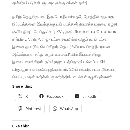
ஆச்சர்யப்படுத்தியது. அவருக்கு எங்கள் நன்றி.
தமிழ், தெலுங்கு என இரு மொழிகளில் ஒரே நேரத்தில் உருவாகும்
இப்படத்தினை இயக்குவதுடன் படத்தின் திரைக்கதையை எழுதி
ஒளிப்பதிவும் செய்துள்ளார் KV குகன். Ramantra Creations
சார்பில் Dr. ரவி P. ராஜு டட்லா தயாரிக்க விஜய் தரன் டட்லா
இணை தயாரிப்பு செய்கிறார். தொடர்ச்சியாக வெற்றிகரமான
ஆல்பங்களை தந்து வரும் சைமன்.K.கிங் இப்படத்திற்கு
இசையமைக்கிறார். தம்மிராஜு படத்தொகுப்பு செய்ய, KN
விஜயகுமார் வசனமெழுதியுள்ளார். பிரேம் ரக்‌ஷித் நடன அமைப்பு
செய்ய, மதன் கார்க்கி, கு.கார்த்திக் பாடல்கள் எழுதியுள்ளனர்.
Share this:
X
Facebook
LinkedIn
Pinterest
WhatsApp
Like this: