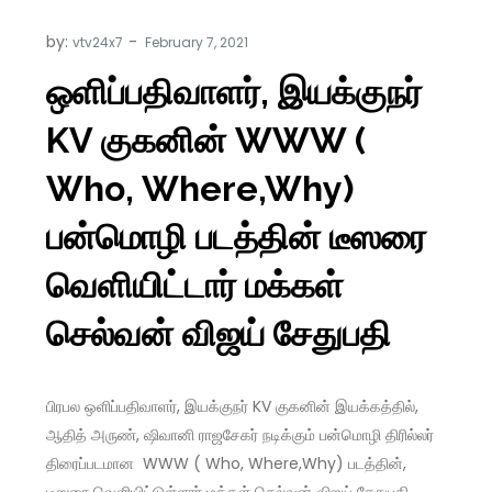
by:
vtv24x7
ஒளிப்பதிவாளர், இயக்குநர்
KV குகனின் WWW (
Who, Where,Why)
பன்மொழி படத்தின் டீஸரை
வெளியிட்டார் மக்கள்
செல்வன் விஜய் சேதுபதி
பிரபல ஒளிப்பதிவாளர், இயக்குநர் KV குகனின் இயக்கத்தில்,
ஆதித் அருண், ஷிவானி ராஜசேகர் நடிக்கும் பன்மொழி திரில்லர்
திரைப்படமான WWW ( Who, Where,Why) படத்தின்,