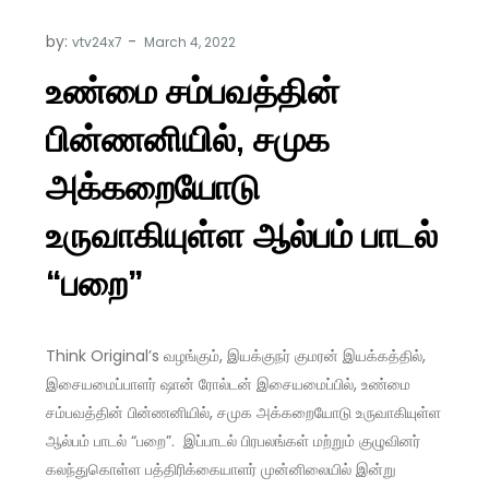
by:
vtv24x7
உண்மை சம்பவத்தின்
பின்ணனியில், சமுக
அக்கறையோடு
உருவாகியுள்ள ஆல்பம் பாடல்
“பறை”
Think Original’s வழங்கும், இயக்குநர் குமரன் இயக்கத்தில்,
இசையமைப்பாளர் ஷான் ரோல்டன் இசையமைப்பில், உண்மை
சம்பவத்தின் பின்ணனியில், சமுக அக்கறையோடு உருவாகியுள்ள
ஆல்பம் பாடல் “பறை”. இப்பாடல் பிரபலங்கள் மற்றும் குழுவினர்
கலந்துகொள்ள பத்திரிக்கையாளர் முன்னிலையில் இன்று