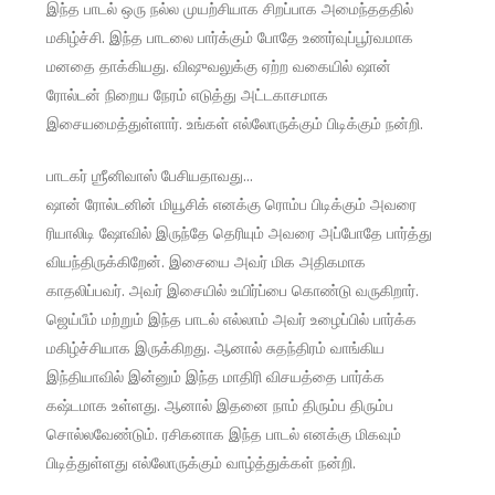
இந்த பாடல் ஒரு நல்ல முயற்சியாக சிறப்பாக அமைந்தததில்
மகிழ்ச்சி. இந்த பாடலை பார்க்கும் போதே உணர்வுப்பூர்வமாக
மனதை தாக்கியது. விஷுவலுக்கு ஏற்ற வகையில் ஷான்
ரோல்டன் நிறைய நேரம் எடுத்து அட்டகாசமாக
இசையமைத்துள்ளார். உங்கள் எல்லோருக்கும் பிடிக்கும் நன்றி.
பாடகர் ஶ்ரீனிவாஸ் பேசியதாவது…
ஷான் ரோல்டனின் மியூசிக் எனக்கு ரொம்ப பிடிக்கும் அவரை
ரியாலிடி ஷோவில் இருந்தே தெரியும் அவரை அப்போதே பார்த்து
வியந்திருக்கிறேன். இசையை அவர் மிக அதிகமாக
காதலிப்பவர். அவர் இசையில் உயிர்ப்பை கொண்டு வருகிறார்.
ஜெய்பீம் மற்றும் இந்த பாடல் எல்லாம் அவர் உழைப்பில் பார்க்க
மகிழ்ச்சியாக இருக்கிறது. ஆனால் சுதந்திரம் வாங்கிய
இந்தியாவில் இன்னும் இந்த மாதிரி விசயத்தை பார்க்க
கஷ்டமாக உள்ளது. ஆனால் இதனை நாம் திரும்ப திரும்ப
சொல்லவேண்டும். ரசிகனாக இந்த பாடல் எனக்கு மிகவும்
பிடித்துள்ளது எல்லோருக்கும் வாழ்த்துக்கள் நன்றி.