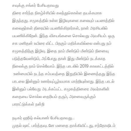
சவுக்கு சங்கர் பேசியதாவது
திரை சார்ந்த நிகழ்ச்சியில் கலந்துகொள்ள தயக்கமாக
இருந்தது. சமூகத்தில் உள்ள இழிவுகளை கலையும் பயணத்தில்
கலைஞர்கள் திரையில் பயணிக்கிறார்கள், நான் அரசியலில்
பயணிக்கிறேன். இந்த விசயங்களை சொல்வது அவசியம். ஒரு
சக மனிதன் உயிரை விட்ட பிறகும் மதிக்கவில்லை என்பது நம்
சமூகத்திற்கு இழிவு. இதை நாம் மீண்டும் மீண்டும் நினைவு
படுத்தவேண்டும், அப்போது தான் இது மீண்டும் நடக்காத
நிலைக்கு நாம் செல்வோம். இந்த பாடலில் 2019 காலகட்டத்தில்
உண்மையில் நடந்த சம்பவத்தை இறுதியில் இணைத்தது இந்த
பாடலை இன்னும் உணர்வுப்பூர்வமாக மாற்றியுள்ளது. இந்த பாடல்
இன்னும் பல்வேறு அடக்கப்பட்ட சமூகத்தினரை அவர்களின்
கதையை சொல்ல தைரியம் தரும், அனைவருக்கும்
பாராட்டுக்கள் நன்றி
நடிகர் ஹரீஷ் கல்யாண் பேசியதாவது…
முதல் ஷாட் பார்த்தவுடனே மனதை தாக்கிவிட்டது, சந்தோஷிடம்