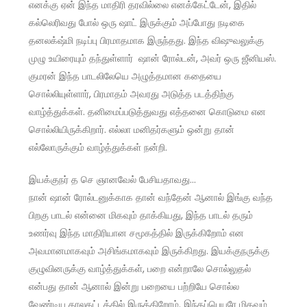
எனக்கு ஏன் இந்த மாதிரி தரவில்லை எனக்கேட்டேன், இதில்
கல்லெரிவது போல் ஒரு ஷாட் இருக்கும் அப்போது நடிகை
தனலக்‌ஷ்மி நடிப்பு பிரமாதமாக இருந்தது. இந்த விஷுவலுக்கு
முழு உயிரையும் தந்துள்ளார் ஷான் ரோல்டன், அவர் ஒரு ஜீனியஸ்.
குமரன் இந்த பாடலிலேயெ அழுத்தமான கதையை
சொல்லியுள்ளார், பிரமாதம் அவரது அடுத்த படத்திற்கு
வாழ்த்துக்கள். தனிமைப்படுத்துவது எத்தனை கொடுமை என
சொல்லியிருக்கிறார். எல்லா மனிதர்களும் ஒன்று தான்
எல்லோருக்கும் வாழ்த்துக்கள் நன்றி.
இயக்குநர் த செ ஞானவேல் பேசியதாவது…
நான் ஷான் ரோல்டனுக்காக தான் வந்தேன் ஆனால் இங்கு வந்த
பிறகு பாடல் என்னை மிகவும் தாக்கியது, இந்த பாடல் தரும்
உணர்வு இந்த மாதிரியான சமூகத்தில் இருக்கிறோம் என
அவமானமாகவும் அசிங்கமாகவும் இருக்கிறது. இயக்குநருக்கு
குழுவினருக்கு வாழ்த்துக்கள், பறை என்றாலே சொல்லுதல்
என்பது தான் ஆனால் இன்று பறையை பற்றியே சொல்ல
வேண்டிய காலகட்டத்தில் இருக்கிறோம். இந்தப்பெயரே மிகவும்