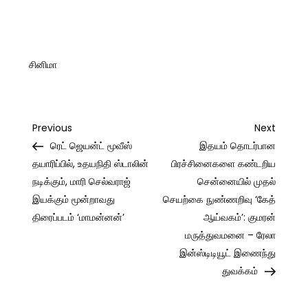
சினிமா
Post
Previous
Next
Previous
Next
Post
Post
ரெட் ஜெயன்ட் மூவீஸ்
இதயம் தொடர்பான
navigation
தயாரிப்பில், உதயநிதி ஸ்டாலின்
பிரச்சினைகளை கண்டறிய
நடிக்கும், மாரி செல்வராஜ்
சென்னையில் முதல்
இயக்கும் மூன்றாவது
செயற்கை நுண்ணறிவு ‘கேத்
திரைப்படம் ‘மாமன்னன்’
ஆய்வகம்’: குமரன்
மருத்துவமனை – ரேலா
இன்ஸ்டிடியூட் இணைந்து
துவக்கம்