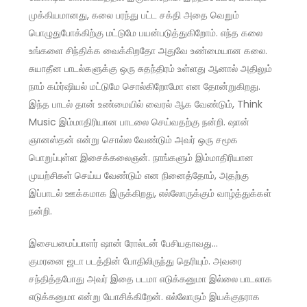
முக்கியமானது, கலை பரந்து பட்ட சக்தி அதை வெறும்
பொழுதுபோக்கிற்கு மட்டுமே பயன்படுத்துகிறோம். எந்த கலை
உங்களை சிந்திக்க வைக்கிறதோ அதுவே உண்மையான கலை.
சுயாதீன பாடல்களுக்கு ஒரு சுதந்திரம் உள்ளது ஆனால் அதிலும்
நாம் கம்ர்ஷியல் மட்டுமே சொல்கிறோமோ என தோன்றுகிறது.
இந்த பாடல் தான் உண்மையில் வைரல் ஆக வேண்டும், Think
Music இம்மாதிரியான பாடலை செய்வதற்கு நன்றி. ஷான்
ஞானஸ்தன் என்று சொல்ல வேண்டும் அவர் ஒரு சமூக
பொறுப்புள்ள இசைக்கலைஞன். நாங்களும் இம்மாதிரியான
முயற்சிகள் செய்ய வேண்டும் என நினைத்தோம், அதற்கு
இப்பாடல் ஊக்கமாக இருக்கிறது, எல்லோருக்கும் வாழ்த்துக்கள்
நன்றி.
இசையமைப்பாளர் ஷான் ரோல்டன் பேசியதாவது…
குமரனை ஜடா படத்தின் போதிலிருந்து தெரியும். அவரை
சந்தித்தபோது அவர் இதை படமா எடுக்கனுமா இல்லை பாடலாக
எடுக்கனுமா என்று யோசிக்கிறேன். எல்லோரும் இயக்குநராக