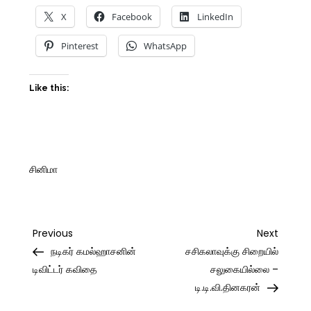
X
Facebook
LinkedIn
Pinterest
WhatsApp
Like this:
சினிமா
Post
Previous
Next
Previous
Next
Post
Post
நடிகர் கமல்ஹாசனின்
சசிகலாவுக்கு சிறையில்
navigation
டிவிட்டர் கவிதை
சலுகையில்லை –
டி.டி.வி.தினகரன்