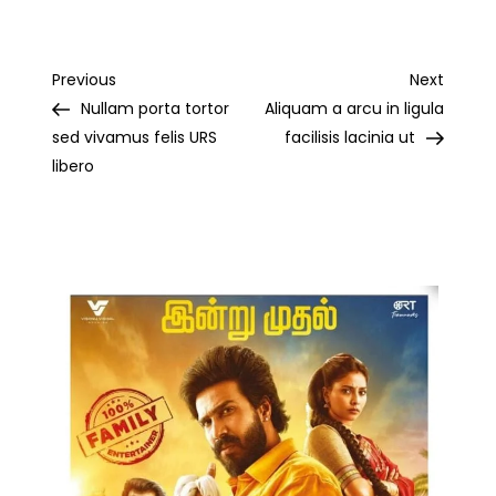
Post
Previous
Next
Previous
Next
Post
Post
Nullam porta tortor
Aliquam a arcu in ligula
navigation
sed vivamus felis URS
facilisis lacinia ut
libero