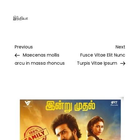
இந்தியா
Post
Previous
Next
Previous
Next
Post
Post
Maecenas mollis
Fusce Vitae Elit Nunc
navigation
arcu in massa rhoncus
Turpis Vitae Ipsum