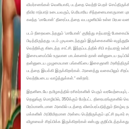
விமர்சனங்கள் வெளியாகி, படத்தை வெற்றி பெறச் செய்திருக்க
தீவிர ஈடுபாடு உடையவரும், பெரியாரிய சிந்தனையாளருமான புரட்ச
கலந்த ‘மாயோன்’ திரைப்படத்தை வடபழனியில் உள்ள பிரபல வண
படம் நிறைவடைந்ததும் ‘மாயோன்’ குறித்து சத்யராஜ் பேசுகையில்
பிடித்திருந்தது. படம் முடிவடைந்ததும் இருக்கைகளில் எழுந்
வெற்றிக்கு கிடைத்த சாட்சி. இந்தப்படத்தில் சிபி சத்யராஜ்
இசையமைப்பில் உருவான பாடல்களால் தான் என்னுடைய நடிப்பில் 
தன்னுடைய முழுமையான பங்களிப்பை இசைஞானி அளித்திருக்கிறா
படத்தை இயக்கி இருக்கிறார்கள். அனைத்து வகையிலும் சிறப்பாக
வெற்றியடைய வாழ்த்துக்கள்.” என்றார்.
இதனிடையே தமிழகத்தில் ரசிகர்களின் பெரும் வரவேற்பையும்,
தெலுங்கு மொழியில், 350க்கும் மேற்பட்ட திரையரங்குகளில
பிரம்மாண்டமான அளவில் படத்தை விளம்பரப்படுத்தும் நிகழ்வு நட
மக்களின் அபிரிமிதமான அன்பை பெற்றிருக்கும் புரட்சி நடிகர
விழாவைச் சிறப்பிக்க இருக்கிறார்கள் என்பது குறிப்பிடத்தக்கது