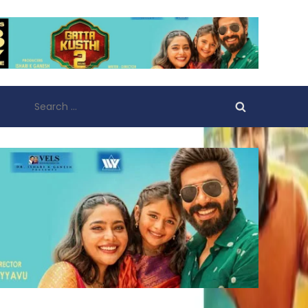
Search
for: