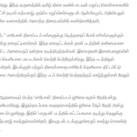
ிறது. இந்த தருணத்தில் தமிழ் திரை உலகில் கடவுள் மறுப்பு கொள்கைகளில்
ி நடிகர் சத்யராஜ், குடும்ப உறுப்பினர்களுடன் ஆன்மீகமும், அறிவியலும்
ிக வளாகத்தில் அமைந்த திரையரங்கில் கண்டுகளித்தார்.
, ” மாயோன் திரைப்படம் எங்களுக்கு பிடித்ததைப் போல் ரசிகர்களுக்கும்
துநின்று கைதட்டினார்கள். இந்த கைதட்டல்கள் தான் படத்தின் உண்மையான
 உள்ளிட்ட அனைவரும் நன்றாக நடித்திருந்தார்கள். இசைஞானி இளையராஜாவின்
வெளியான பல படங்கள் வெற்றி பெற்றிருக்கிறது. இந்த படத்திலும்
ர். இயக்குநர் மற்றும் திரைக்கதையாசிரியர் தெளிவாக திட்டமிட்டு
 அமைந்திருக்கும் இந்த படம் வெற்றி பெற்றதற்கும் வாழ்த்துக்கள் மேலும்
 ஆதரவையும் பெற்ற ‘மாயோன்’ திரைப்படம் ஜூலை ஏழாம் தேதியன்று
் வெளியாகிறது. இதுதொடர்பாக ஹைதராபாத்தில் ஜூலை 1ஆம் தேதி அன்று
ைபெறுகிறது. இதில் ‘பாகுபலி’ படத்தில் கட்டப்பாவாக நடித்து தெலுங்கு
் சத்யராஜ் கலந்துகொள்கிறார். இவருடன் படக்குழுவினரும் கலந்து கொண்டு
.