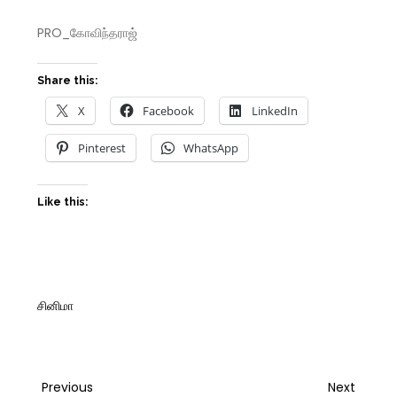
PRO_கோவிந்தராஜ்
Share this:
X
Facebook
LinkedIn
Pinterest
WhatsApp
Like this:
சினிமா
Post
Previous
Next
Previous
Next