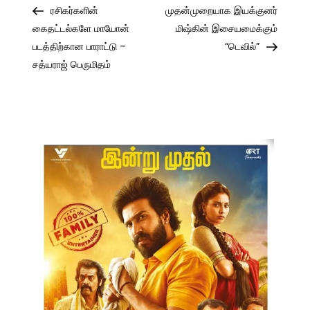
Post
Post
ரசிகர்களின்
முதன்முறையாக இயக்குனர்
navigation
கைதட்டல்களே மாயோன்
மிஷ்கின் இசையமைக்கும்
படத்திற்கான பாராட்டு –
“டெவில்”
சத்யராஜ் பெருமிதம்