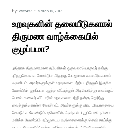
by:
vtv24x7
உறவுகளின் தலையீடுகளால்
திருமண வாழ்க்கையில்
குழப்பமா?
புதிதாக திருமணமான தம்பதிகள் ஒருவரையொருவர் நன்கு
புரிந்துகொள்ள வேண்டும். அதற்கு போதுமான கால அவகாசம்
அவசியம். அவர்களுக்குள் உறவுகளை பற்றிய புரிதலும் இருக்க
வேண்டும். குறிப்பாக புகுந்த வீட்டிற்குள் அடியெடுத்து வைக்கும்
பெண், கணவர் வீட்டாரின் உறவுகளை பற்றி நன்கு தெரிந்து
வைத்துக்கொள்ள வேண்டும். அவர்களுக்கு உரிய மரியாதையை
கொடுக்க வேண்டும். ஏனெனில், அவர்கள் ‘புதுப்பெண் நம்மை
மதிக்க வேண்டும். நம்முடைய ஆலோசனைக்கு செவி சாய்த்து
நடக்க வேண்டும்’ என்று எதிர்பார்ப்பார்கள். அதேவேளையில்