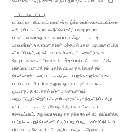
கொள்ளும் சூழ்நிலையை ஒருபோதும் உருவாக்கிவிடக்கூடாது.
மாப்பிள்ளை வீட்டா
ர்
மாப்பிள்ளை வீட்டாரும், மகனின் வாழ்க்கையில் தலையிடவில்லை
என்று மேம்போக்காக கூறிக்கொண்டு மறைமுகமாக
பிரச்சினைகள் உருவாக காரணமாக இருக்கக்கூடாது.
உறவினர்கள், வெளிமனிதர்கள் மத்தியில் மகன், மருமகளை பற்றி
விமர்சிப்பதும், அரசல்புரசலாக பேசுவதும் தலையீடு தான்.
நேரடியாக தலையிடுவதை விட இதுபோன்ற செயல்கள் அதிக
பாதிப்பை உண்டாக்கும். புகுந்த வீட்டிற்கு வந்திருக்கும்
பெண்ணால் உடனடியாக அவளுடைய பழக்க வழக்கங்களை
மாப்பிள்ளை வீட்டாரின் சூழலுக்கு ஏற்ப மாற்றிக்கொள்ள
முடியாது. குடும்பத்தில் உள்ள அனைவரையும்
அனுசரித்துசெல்லும் பக்குவம் அவளுக்கு வந்துவிடும் என்றும்
எதிர்பார்க்கக்கூடாது. அதற்கு சிறிது கால அவகாசம்
தேவைப்படும். அதுவரை பொறுத்திருக்க வேண்டும். எதிர்பார்த்த
மாற்றங்கள் புதுப்பெண்ணிடம் ஏற்படாத போது மனம்விட்டுப்பேசி
புரியவைக்கவேண்டும். அதற்குரிய பக்குவம் அனுபவப்பட்ட