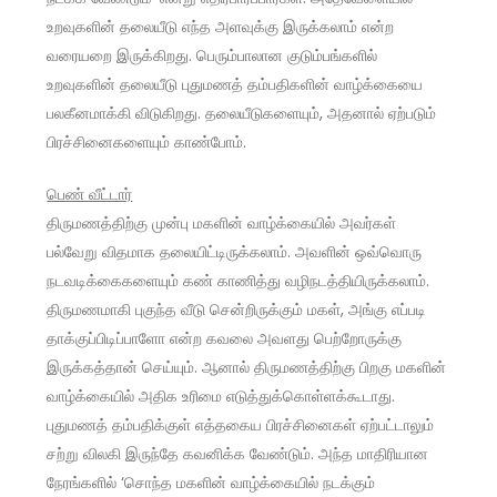
உறவுகளின் தலையீடு எந்த அளவுக்கு இருக்கலாம் என்ற
வரையறை இருக்கிறது. பெரும்பாலான குடும்பங்களில்
உறவுகளின் தலையீடு புதுமணத் தம்பதிகளின் வாழ்க்கையை
பலகீனமாக்கி விடுகிறது. தலையீடுகளையும், அதனால் ஏற்படும்
பிரச்சினைகளையும் காண்போம்.
பெண் வீட்டா
ர்
திருமணத்திற்கு முன்பு மகளின் வாழ்க்கையில் அவர்கள்
பல்வேறு விதமாக தலையிட்டிருக்கலாம். அவளின் ஒவ்வொரு
நடவடிக்கைகளையும் கண் காணித்து வழிநடத்தியிருக்கலாம்.
திருமணமாகி புகுந்த வீடு சென்றிருக்கும் மகள், அங்கு எப்படி
தாக்குப்பிடிப்பாளோ என்ற கவலை அவளது பெற்றோருக்கு
இருக்கத்தான் செய்யும். ஆனால் திருமணத்திற்கு பிறகு மகளின்
வாழ்க்கையில் அதிக உரிமை எடுத்துக்கொள்ளக்கூடாது.
புதுமணத் தம்பதிக்குள் எத்தகைய பிரச்சினைகள் ஏற்பட்டாலும்
சற்று விலகி இருந்தே கவனிக்க வேண்டும். அந்த மாதிரியான
நேரங்களில் ‘சொந்த மகளின் வாழ்க்கையில் நடக்கும்