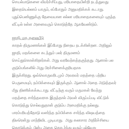
செயல்பாடுகளை விமர்ச்சிப்பது, மரியாதையின்றி நடத்துவது
இதையெல்லாம் யாரும், எப்போதும் அனுமதிக்கக் கூடாது.
புதுப்பெண்ணுக்கு தேவையான எல்லா மரியாதைகளையும் புகுந்த
வீட்டில் உள்ள அனைவரும் கொடுத்தே ஆகவேண்டும்.
ஜாதி
,
மத தலையீடு
காதல் திருமணங்கள் இப்போது நிறைய நடக்கின்றன. அதிலும்
ஜாதி, மதங்களை கடந்தும் பலர் திருமணம்
செய்துகொள்கிறார்கள். அது வரவேற்கத்தகுந்தது. ஆனால் பல
குடும்பங்களில் அது பிரச்சினைக்குரியதாக
இருக்கிறது. ஒவ்வொருவரிடமும் அவரவர் மதத்தை பற்றிய
பெருமையும், நம்பிக்கையும் இருக்கும். ஆனால் அதை அடுத்தவர்
மீது திணிக்கக்கூடாது. வீட்டிற்கு வரும் மருமகள் வேற்று
மதத்தை சார்ந்தவராக இருந்தால் அவள் விருப்பப்படி விட்டுக்
கொடுத்து செல்வதுதான் குடும்ப அமைதிக்கு நல்லது.
பாரம்பரியத்தோடு வளர்ந்த நம்பிக்கை சார்ந்த விஷயத்தை
திடீரென்று மாற்றிவிட முடியாது. அது கலாசார அதிர்ச்சியை
கொடுக்கும். பின்பு அதை தொடர்ந்து வரும் பல்வேறு