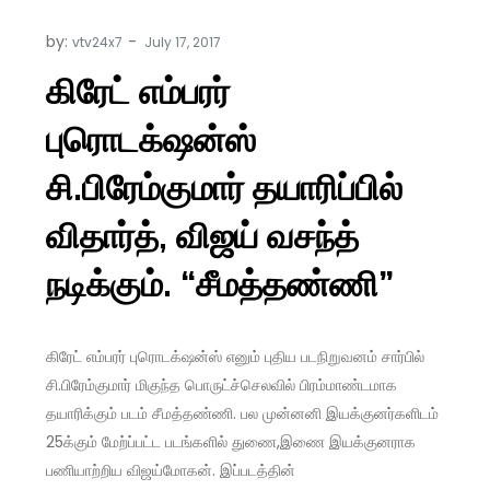
by:
vtv24x7
கிரேட் எம்பரர்
புரொடக்‌ஷன்ஸ்
சி.பிரேம்குமார் தயாரிப்பில்
விதார்த், விஜய் வசந்த்
நடிக்கும். “சீமத்தண்ணி”
கிரேட் எம்பரர் புரொடக்‌ஷன்ஸ் எனும் புதிய படநிறுவனம் சார்பில்
சி.பிரேம்குமார் மிகுந்த பொருட்ச்செலவில் பிரம்மாண்டமாக
தயாரிக்கும் படம் சீமத்தண்ணி. பல முன்னனி இயக்குனர்களிடம்
25க்கும் மேற்ப்பட்ட படங்களில் துணை,இணை இயக்குனராக
பணியாற்றிய விஜய்மோகன். இப்படத்தின்