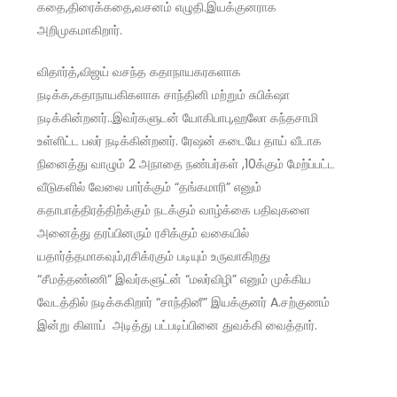
கதை,திரைக்கதை,வசனம் எழுதி.இயக்குனராக
அறிமுகமாகிறார்.
விதார்த்,விஜய் வசந்த கதாநாயகரகளாக
நடிக்க,கதாநாயகிகளாக சாந்தினி மற்றும் சுபிக்‌ஷா
நடிக்கின்றனர்..இவர்களுடன் யோகிபாபு,ஹலோ கந்தசாமி
உள்ளிட்ட பலர் நடிக்கின்றனர். ரேஷன் கடையே தாய் வீடாக
நினைத்து வாழும் 2 அநாதை நண்பர்கள் ,10க்கும் மேற்ப்பட்ட
வீடுகளில் வேலை பார்க்கும் “தங்கமாரி” எனும்
கதாபாத்திரத்திற்க்கும் நடக்கும் வாழ்க்கை பதிவுகளை
அனைத்து தரப்பினரும் ரசிக்கும் வகையில்
யதார்த்தமாகவும்,ரசிக்ரகும் படியும் உருவாகிறது
“சீமத்தண்ணி” இவர்களுட்ன் “மலர்விழி” எனும் முக்கிய
வேடத்தில் நடிக்ககிறார் “சாந்தினீ” இயக்குனர் A.சற்குணம்
இன்று கிளாப் அடித்து பட்படிப்பினை துவக்கி வைத்தார்.