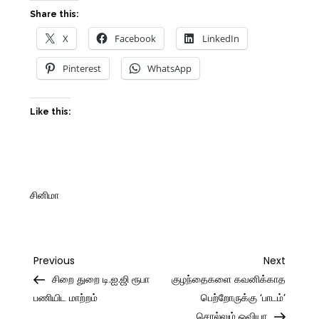
Share this:
X
Facebook
LinkedIn
Pinterest
WhatsApp
Like this:
சினிமா
Post
Previous
Next
Previous
Next
Post
Post
சிறை துறை டி.ஐ.ஜி ரூபா
குழந்தைகளை கவனிக்காத
navigation
பணியிட மாற்றம்
பெற்றோருக்கு ‘பாடம்’
சொல்லும் ஓவியா