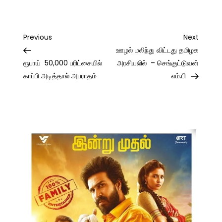
Post
Previous
Next
Previous
Next
Post
Post
ஊழல் மலிந்து விட்டது தமிழக
navigation
ரூபாய் 50,000 பரிட்சையில்
அரசியலில் – செங்குட்டுவன்
காப்பி அடித்தால் அபராதம்
எம்.பி