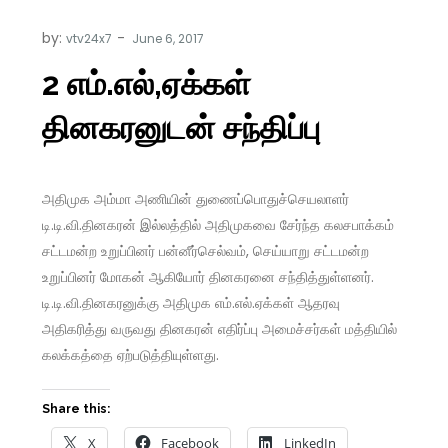
by:
vtv24x7
2 எம்.எல்,ஏக்கள்
தினகரனுடன் சந்திப்பு
அதிமுக அம்மா அணியின் துணைப்பொதுச்செயலாளர்
டி.டி.வி.தினகரன் இல்லத்தில் அதிமுகவை சேர்ந்த கலசபாக்கம்
சட்டமன்ற உறுப்பினர் பன்னீர்செல்வம், செய்யாறு சட்டமன்ற
உறுப்பினர் மோகன் ஆகியோர் தினகரனை சந்தித்துள்ளனர்.
டி.டி.வி.தினகரனுக்கு அதிமுக எம்.எல்.ஏக்கள் ஆதரவு
அதிகரித்து வருவது தினகரன் எதிர்ப்பு அமைச்சர்கள் மத்தியில்
கலக்கத்தை ஏற்படுத்தியுள்ளது.
Share this:
X
Facebook
LinkedIn