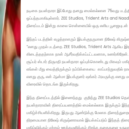
நடிகை நயன்தாரா இப்போது தனது மைல்கல்லான 75வது படத்தில
ஒப்பந்தமாகியுள்ளார். ZEE Studios, Trident Arts and Naad 
திரைப்படம் இன்று காலை சென்னையில் ஒரு எளிய பூஜையுடன் 
இந்தப் படத்தின் எழுத்தாளரும் இயக்குநருமான நிலேஷ் கிருஷ்
“எனது முதல் படத்தை ZEE Studios, Trident Arts ஆகிய இரண்டு
கிடைத்ததற்காக நான் ஆசீர்வதிக்கப்பட்டவனாக, உணர்கிறேன்
சூப்பர் ஸ்டார் திருமதி நயன்தாரா ஒப்புக்கொண்டது மிகவும் ம
எங்கள் மீது வைத்திருக்கும் நம்பிக்கையை காப்பாற்றுவதில் ந
எனது குரு, என் ஆன்மா இயக்குனர் ஷங்கர் அவருக்கு எனது மனம
விரைவில் தொடங்க இருக்கிறது.
இந்த திரைப்படத்தில் இணைந்தது குறித்து ZEE Studios தென்ன
நயன்தாராவின் திரைப்பயணத்தில் மைல்கல்லாக இருக்கும் இந்த 
மகிழ்ச்சியளிக்கிறது. இருபது ஆண்டுக்கு மேலாக திரைத்துறைய
திறமையான நிலேஷ் கிருஷ்ணாவால் இயக்கப்படும் இந்தத் திர
மகிழ்விக்கும் மற்றும் ஊக்கமளிக்கும் சிறந்த கதைகளை உருவ