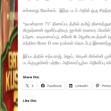
எங்களது நோக்கம். இந்த படம் அதில் ஒரு சிறந்
“நயன்தாரா 75″ திரைப்படத்தில் தமிழ் திரைத்த
கிருஷ்ணன் (ஒளிப்பதிவு), ஜாக்கி (கலை), பிரவீ
(ஆடை வடிவமைப்பு), சுரேன் & அழகியகூத்தன் (ஒலி 
சந்திரா-ரேகா D one (மக்கள் தொடர்பு) இணைந்த
இப்படத்தில் சத்யராஜ், ஜெய், ரெடின் கிங்ஸ்லி முக்
படக்குழுவினர் பற்றிய அதிகாரப்பூர்வ அறிவிப்பு 
Share this:
X
Facebook
LinkedIn
Pinter
Like this: