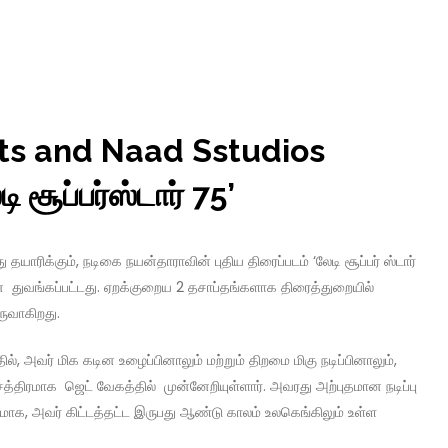
rts and Naad Sstudios
 சூப்பர்ஸ்டார் 75’
ரிக்கும், நடிகை நயன்தாராவின் புதிய திரைப்படம் ‘லேடி சூப்பர் ஸ்டார்
துவங்கப்பட்டது. ஏறக்குறைய 2 தசாப்தங்களாக திரைத்துறையில்
ுவாகிறது.
், அவர் மிக கடின உழைப்பினாலும் மற்றும் திறமை மிகு நடிப்பினாலும்,
திரமாக ஜெட் வேகத்தில் முன்னேறியுள்ளார். அவரது அற்புதமான நடிப்பு
ூலமாக, அவர் கிட்டத்தட்ட இருபது ஆண்டு காலம் உலகெங்கிலும் உள்ள