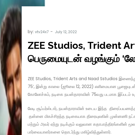
by:
vtv24x7
ZEE Studios, Trident A
பெருமையுடன் வழங்கும் ‘லேடி
ZEE Studios, Trident Arts and Naad Sstudios இணைந்து தயா
75’, இன்று காலை (ஜூலை 12, 2022) எளிமையான பூஜையுடன் 
கோலோச்சும், நடிகை நயன்தாராவின் 75வது படமாக இப்படம் உர
லேடி சூப்பர்ஸ்டார், நயன்தாராவின் உடைய இந்த திரைப்பயணத்தில
தன்னை மிகச்சிறந்த நடிகையாக திரையுலகின் முன்னணி நட்சத்
மற்றும் அவர் ஏற்று நடிக்கும் வலுவான கதாபாத்திரங்களின் ம
பார்வையாளர்களை தொடர்ந்து மகிழ்வித்துள்ளார்.