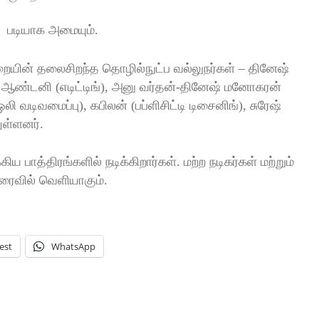
த படியாக அமையும்.
ுறையின் தலைசிறந்த தொழில்நுட்ப வல்லுநர்கள் – தினேஷ்
ன் ஆண்டனி (எடிட்டிங்), அனு வர்தன்-தினேஷ் மனோகரன்
வடிவமைப்பு), கபிலன் (பப்ளிசிட்டி டிசைனிங்), சுரேஷ்
ுள்ளனர்.
கிய பாத்திரங்களில் நடிக்கிறார்கள். மற்ற நடிகர்கள் மற்றும்
விரைவில் வெளியாகும்.
est
WhatsApp