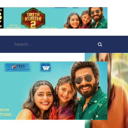
Search
for: