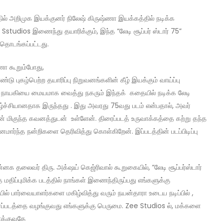
் அறிமுக இயக்குனர் நிலேஷ் கிருஷ்ணா இயக்கத்தில் நடிக்க
Sstudios இணைந்து தயாரிக்கும், இந்த “லேடி சூப்பர் ஸ்டார் 75”
தொடங்கப்பட்டது.
ணா கூறும்போது,
 புகழ்பெற்ற தயாரிப்பு நிறுவனங்களின் கீழ் இயக்கும் வாய்ப்பு
. நாயகியை மையமாக வைத்து நகரும் இந்தக் கதையில் நடிக்க லேடி
கிழ்ச்சியானதாக இருந்தது . இது அவரது 75வது படம் என்பதால், அவர்
ான் மிகுந்த கவனத்துடன் உள்ளேன். திரைப்படத் உருவாக்கத்தை கற்று தந்த
ார்ந்த நன்றிகளை தெரிவித்து கொள்கிறேன். இப்படத்தின் படப்பிடிப்பு
க தலைவர் திரு. அக்‌ஷய் கெஜ்ரிவால் கூறுகையில், “லேடி சூப்பர்ஸ்டார்
மதிப்புமிக்க படத்தில் நாங்கள் இணைந்திருப்பது எங்களுக்கு
ில் பார்வையாளர்களை மகிழ்வித்து வரும் நயன்தாரா உடைய நடிப்பில் ,
ைப்படத்தை வழங்குவது எங்களுக்கு பெருமை. Zee Studios ல், மக்களை
ாக்குவதே