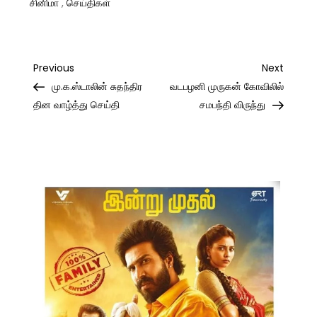
சினிமா
,
செய்திகள்
Post
Previous
Next
Previous
Next
Post
Post
மு.க.ஸ்டாலின் சுதந்திர
வடபழனி முருகன் கோவிலில்
navigation
தின வாழ்த்து செய்தி
சமபந்தி விருந்து