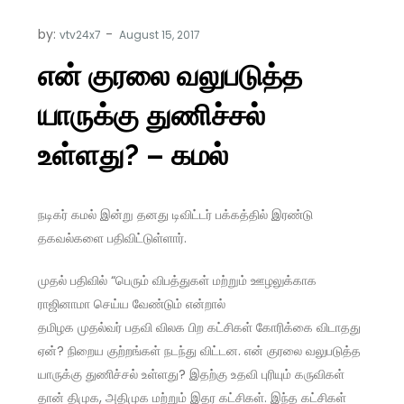
by:
vtv24x7
என் குரலை வலுபடுத்த
யாருக்கு துணிச்சல்
உள்ளது? – கமல்
நடிகர் கமல் இன்று தனது டிவிட்டர் பக்கத்தில் இரண்டு
தகவல்களை பதிவிட்டுள்ளார்.
முதல் பதிவில் “பெரும் விபத்துகள் மற்றும் ஊழலுக்காக
ராஜினாமா செய்ய வேண்டும் என்றால்
தமிழக முதல்வர் பதவி விலக பிற கட்சிகள் கோரிக்கை விடாதது
ஏன்? நிறைய குற்றங்கள் நடந்து விட்டன. என் குரலை வலுபடுத்த
யாருக்கு துணிச்சல் உள்ளது? இதற்கு உதவி புரியும் கருவிகள்
தான் திமுக, அதிமுக மற்றும் இதர கட்சிகள். இந்த கட்சிகள்