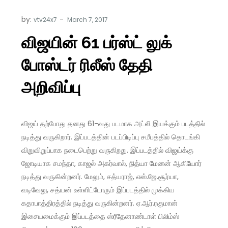
by:
vtv24x7
விஜயின் 61 பர்ஸ்ட் லுக்
போஸ்டர் ரிலீஸ் தேதி
அறிவிப்பு
விஜய் தற்போது தனது 61-வது படமாக அட்லி இயக்கும் படத்தில்
நடித்து வருகிறார். இப்படத்தின் படப்பிடிப்பு சமீபத்தில் தொடங்கி
விறுவிறுப்பாக நடைபெற்று வருகிறது. இப்படத்தில் விஜய்க்கு
ஜோடியாக சமந்தா, காஜல் அகர்வால், நித்யா மேனன் ஆகியோர்
நடித்து வருகின்றனர். மேலும், சத்யராஜ், எஸ்.ஜே.சூர்யா,
வடிவேலு, சத்யன் உள்ளிட்டோரும் இப்படத்தில் முக்கிய
கதாபாத்திரத்தில் நடித்து வருகின்றனர். ஏ.ஆர்.ரகுமான்
இசையமைக்கும் இப்படத்தை ஸ்ரீதேனாண்டாள் பிலிம்ஸ்