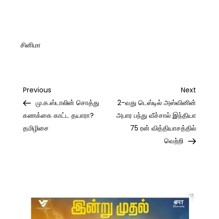
சினிமா
Post
Previous
Next
Previous
Next
Post
Post
மு.க.ஸ்டாலின் சொத்து
2-வது டெஸ்டில் அஸ்வினின்
navigation
கணக்கை காட்ட தயாரா?
அபார பந்து வீச்சால் இந்தியா
தமிழிசை
75 ரன் வித்தியாசத்தில்
வெற்றி