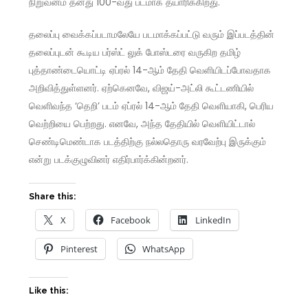
நிறுவனம் தனது 100-வது படமாக தயாரிக்கிறது.
தலைப்பு வைக்கப்படாமலேயே படமாக்கப்பட்டு வரும் இப்படத்தின்
தலைப்புடன் கூடிய பர்ஸ்ட் லுக் போஸ்டரை வருகிற தமிழ்
புத்தாண்டையொட்டி ஏப்ரல் 14-ஆம் தேதி வெளியிடப்போவதாக
அறிவித்துள்ளனர். ஏற்கெனவே, விஜய்-அட்லி கூட்டணியில்
வெளிவந்த ‘தெறி’ படம் ஏப்ரல் 14-ஆம் தேதி வெளியாகி, பெரிய
வெற்றியை பெற்றது. எனவே, அந்த தேதியில் வெளியிட்டால்
செண்டிமெண்டாக படத்திற்கு நல்லதொரு வரவேற்பு இருக்கும்
என்று படக்குழுவினர் எதிர்பார்க்கின்றனர்.
Share this:
X
Facebook
LinkedIn
Pinterest
WhatsApp
Like this: