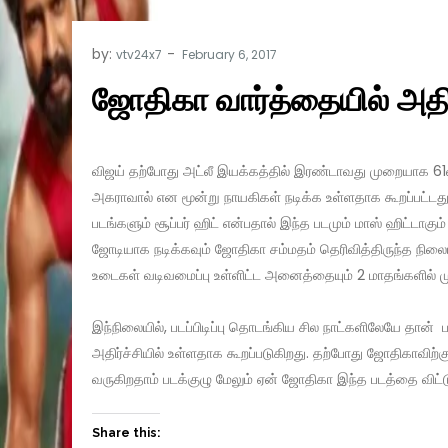
by:
vtv24x7
ஜோதிகா வார்த்தையில் அதிர
விஜய் தற்போது அட்லீ இயக்கத்தில் இரண்டாவது முறையாக 61வ
அகராவால் என மூன்று நாயகிகள் நடிக்க உள்ளதாக கூறப்பட்டது
படங்களும் சூப்பர் ஹிட் என்பதால் இந்த படமும் மாஸ் ஹிட்டாகும
ஜோடியாக நடிக்கவும் ஜோதிகா சம்மதம் தெரிவித்திருந்த நிலை
உடைகள் வடிவமைப்பு உள்ளிட்ட அனைத்தையும் 2 மாதங்களில் முட
இந்நிலையில், படப்பிடிப்பு தொடங்கிய சில நாட்களிலேயே தான் 
அதிர்ச்சியில் உள்ளதாக கூறப்படுகிறது. தற்போது ஜோதிகாவிற்க
வருகிறதாம் படக்குழு மேலும் ஏன் ஜோதிகா இந்த படத்தை விட
Share this: