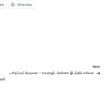
est
WhatsApp
Nex
Next
Post
ப.சிதம்பரம் வேதனை – காமராஜர், அண்ணா இடத்தில் சசிகலா
ார்.