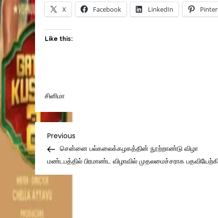
X
Facebook
LinkedIn
Pinter
Like this:
சினிமா
Post
Previous
Previous
Post
சென்னை பல்கலைக்கழகத்தின் நூற்றாண்டு விழா
navigation
மண்டபத்தில் பிரமாண்ட விழாவில் முதலமைச்சராக பதவியேற்கிற