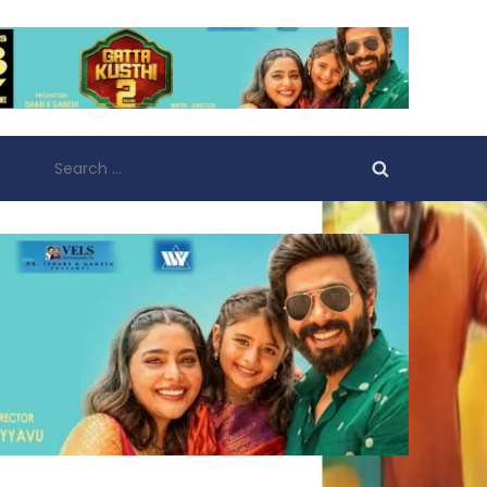
Search
for: