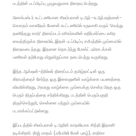
படத்தின் படப்பிடிப்பு முழுவதுமாக நிறைவு பெற்றது.
பிளாக்பஸ்டர் கூட்டணியான சிலம்பரசன் டி.ஆர்.-ஏ.ஆர்.ரஹ்மான்-
கௌதம் வாசுதேவ் மேனன் கூட்டணியில் உருவாகி வரும் ‘வெந்து
தணிந்தது காடு’ திரைப்படம் ரசிகர்களின் எதிர்பார்ப்பை எகிற
வைத்திருக்க நிலையில், இதன் படப்பிடிப்பு சமீபத்தில் மும்பையில்
நிறைவடைந்தது. இதனை தொடர்ந்து போஸ்ட் புரொடக்‌சன்
பணிகள் தற்போது விறுவிறுப்பாக நடைபெற்று வருகிறது.
இந்த ஆக்‌ஷன்-த்ரில்லர் திரைப்படம் தமிழ்நாட்டின் ஒரு
கிராமத்தைச் சேர்ந்த ஒரு இளைஞனின் வாழ்க்கை பயணத்தை
விவரிக்கிறது, அவரது வாழ்க்கை மும்பைக்கு சென்ற பிறகு ஒரு
பெரும் திருப்பத்தை சந்திக்கிறது. படத்தின் பெரும்பகுதி
திருச்செந்தூர், சென்னை மற்றும் மும்பையில்
படமாக்கப்பட்டுள்ளது.
இப்படத்தில் சிலம்பரசன் டி.ஆரின் காதலியாக சித்தி இதானி
நடிக்கிறார். நீரஜ் மாதவ் (ஃபேமிலி மேன் புகழ்), ராதிகா