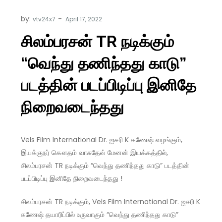
by:
vtv24x7
சிலம்பரசன் TR நடிக்கும்
“வெந்து தணிந்தது காடு”
படத்தின் படப்பிடிப்பு இனிதே
நிறைவடைந்தது
Vels Film International Dr. ஐசரி K கணேஷ் வழங்கும்,
இயக்குநர் கௌதம் வாசுதேவ் மேனன் இயக்கத்தில்,
சிலம்பரசன் TR நடிக்கும் “வெந்து தணிந்தது காடு” படத்தின்
படப்பிடிப்பு இனிதே நிறைவடைந்தது !
சிலம்பரசன் TR நடிக்கும், Vels Film International Dr. ஐசரி K
கணேஷ் தயாரிப்பில் உருவாகும் “வெந்து தணிந்தது காடு”