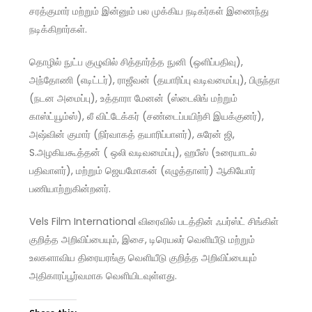
சரத்குமார் மற்றும் இன்னும் பல முக்கிய நடிகர்கள் இணைந்து
நடிக்கிறார்கள்.
தொழில் நுட்ப குழுவில் சித்தார்த்த நுனி (ஒளிப்பதிவு),
அந்தோணி (எடிட்டர்), ராஜீவன் (தயாரிப்பு வடிவமைப்பு), பிருந்தா
(நடன அமைப்பு), உத்தாரா மேனன் (ஸ்டைலிங் மற்றும்
காஸ்ட்யூம்ஸ்), லீ விட்டேக்கர் (சண்டைப்பயிற்சி இயக்குனர்),
அஷ்வின் குமார் (நிர்வாகத் தயாரிப்பாளர்), சுரேன் ஜி,
S.அழகியகூத்தன் ( ஒலி வடிவமைப்பு), ஹபீஸ் (உரையாடல்
பதிவாளர்), மற்றும் ஜெயமோகன் (எழுத்தாளர்) ஆகியோர்
பணியாற்றுகின்றனர்.
Vels Film International விரைவில் படத்தின் ஃபர்ஸ்ட் சிங்கிள்
குறித்த அறிவிப்பையும், இசை, டிரெயலர் வெளியீடு மற்றும்
உலகளாவிய திரையரங்கு வெளியீடு குறித்த அறிவிப்பையும்
அதிகாரப்பூர்வமாக வெளியிடவுள்ளது.