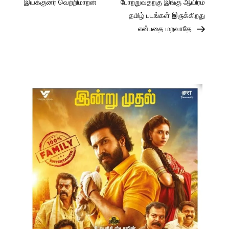
இயக்குனர் வெற்றிமாறன்
போற்றுவதற்கு இங்கு ஆயிரம்
தமிழ் படங்கள் இருக்கிறது
என்பதை மறவாதே