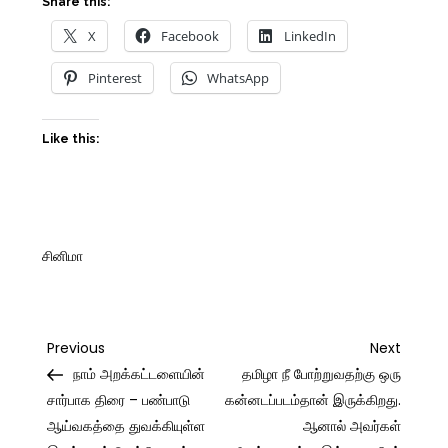
Share this:
X
Facebook
LinkedIn
Pinterest
WhatsApp
Like this:
சினிமா
Post
Previous
Next
Previous
Next
Post
Post
நாம் அறக்கட்டளையின்
தமிழா நீ போற்றுவதற்கு ஒரு
navigation
சார்பாக திரை – பண்பாடு
கன்னடப்படம்தான் இருக்கிறது.
ஆய்வகத்தை துவக்கியுள்ள
ஆனால் அவர்கள்