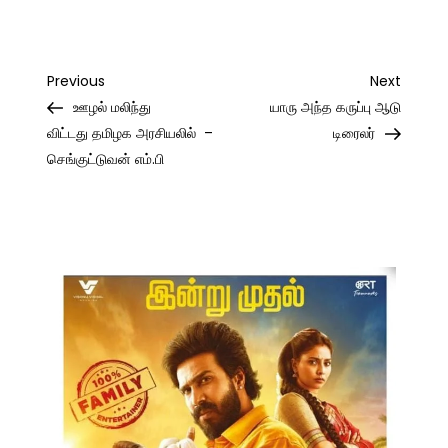
Post
Previous
Next
Previous
Next
Post
Post
ஊழல் மலிந்து
யாரு அந்த கருப்பு ஆடு
navigation
விட்டது தமிழக அரசியலில் –
டிரைலர்
செங்குட்டுவன் எம்.பி