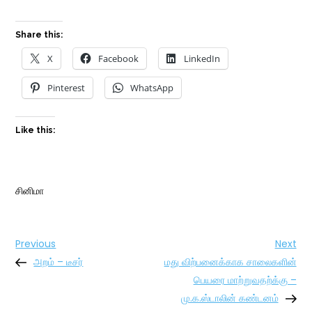
Share this:
X
Facebook
LinkedIn
Pinterest
WhatsApp
Like this:
சினிமா
Post
Previous
Nex
Previous
Next
Post
Pos
அறம் – டீசர்
மது விற்பனைக்காக சாலைகளின்
navigation
பெயரை மாற்றுவதற்க்கு –
மு.க.ஸ்டாலின் கண்டனம்