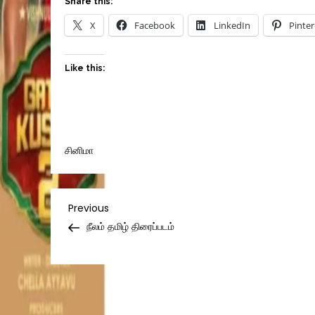
Share this:
X
Facebook
LinkedIn
Pinter
Like this:
சினிமா
Post
Previous
Previous
Post
நீலம் தமிழ் திரைப்படம்
navigation