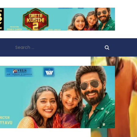
Search
for: