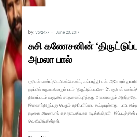
by:
vtv24x7
சுசி கணேசனின் ‘திருட்டுப
அமலா பால்
ஏஜிஎஸ் எண்டர்டெயிண்மெண்ட், கல்பாத்தி எஸ். அகோரம் தயாரிப
நடிப்பில் உருவாகிவரும் படம் ‘திருட்டுப்பயலே- 2’. ஏஜிஎஸ் எ
திரைப்படம் வசூலில் சாதனைப்புரிந்தது அனைவரும் அறிந்ததே. 
இணைந்திருப்பது பெரும் எதிர்பார்ப்பை கூட்டியுள்ளது. பாபி ச
நடிகை அமலாபால் கதாநாயகியாக நடிக்கின்றார். இப்படத்தின்
வெளியிடுகின்றார்.