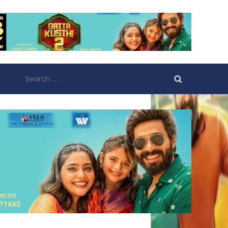
Search
for: