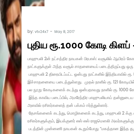
by:
vtv24x7
புதிய ரூ.1000 கோடி கிளப்
பாஹுபலி 2ன் நட்சத்திர நாயகன் பிரபாஸ்: வசூலில் ஆயிரம் கோ
நாட்களுக்குள் அந்த வசூல் சாதனையைப் படைத்திருப்பது ஒரு ச
பாஹுபலி 2 திரையிடப்பட்ட ஒன்பது நாட்களில் இந்தியாவில் ரூ
இச்சாதனையை படைத்துள்ளது. முதல் நாளில் ரூ. 121 கோடியில் 
பல நூறு கோடிகளைக் கடந்து ஒன்பதாவது நாளில் ரூ. 1000 கோ
இந்த காவிய படைப்பில், அமரேந்திர பாஹுபலியாய் தன்னுடைய 
அளவில் ரசிகர்களைத் தன் பக்கம் ஈர்த்துள்ளார்.
தேசங்களைக் கடந்து, மொழிகளைக் கடந்து, பாஹுபலி 2 க்கு 
ரசிகர்களுக்கும், இயக்குனர் எஸ் எஸ் ராஜமௌலி அவர்களுக்கு
படத்தின் முன்னணி நாயகன் கூறும்போது “மகத்தான இந்த தர