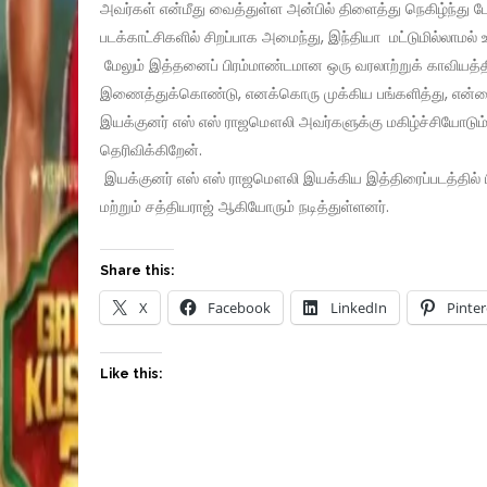
அவர்கள் என்மீது வைத்துள்ள அன்பில் திளைத்து நெகிழ்ந்து 
படக்காட்சிகளில் சிறப்பாக அமைந்து, இந்தியா மட்டுமில்லாமல்
மேலும் இத்தனைப் பிரம்மாண்டமான ஒரு வரலாற்றுக் காவியத்தி
இணைத்துக்கொண்டு, எனக்கொரு முக்கிய பங்களித்து, என்னை ஊக
இயக்குனர் எஸ் எஸ் ராஜமௌலி அவர்களுக்கு மகிழ்ச்சியோடு
தெரிவிக்கிறேன்.
இயக்குனர் எஸ் எஸ் ராஜமௌலி இயக்கிய இத்திரைப்படத்தில் ப
மற்றும் சத்தியராஜ் ஆகியோரும் நடித்துள்ளனர்.
Share this:
X
Facebook
LinkedIn
Pinter
Like this: