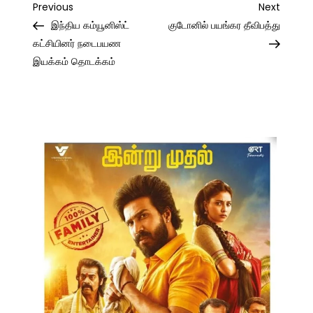
Post
Previous
Next
Previous
Next
Post
Post
இந்திய கம்யூனிஸ்ட்
குடோனில் பயங்கர தீவிபத்து
navigation
கட்சியினர் நடைபயண
இயக்கம் தொடக்கம்