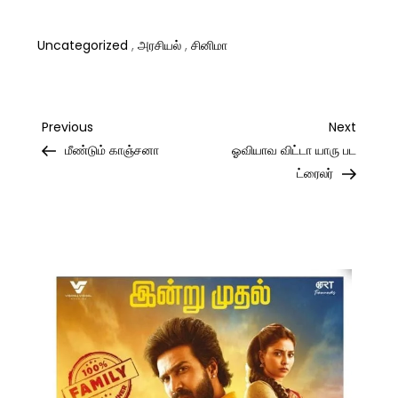
Uncategorized
,
அரசியல்
,
சினிமா
Post
Previous
Next
Previous
Next
Post
Post
மீண்டும் காஞ்சனா
ஓவியாவ விட்டா யாரு பட
navigation
ட்ரைலர்