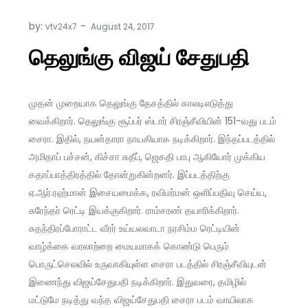
by:
vtv24x7
தெலுங்கு விஜய் சேதுபதி
முதன் முறையாக தெலுங்கு தேசத்தில் காலடிஎடுத்து
வைக்கிறார். தெலுங்கு சூப்பர் ஸ்டார் சிரஞ்சீவியின் 151-வது படம்
சைரா. இதில், நயன்தாரா நாயகியாக நடிக்கிறார். இந்தப்படத்தில்
அமிதாப் பச்சன், கிச்சா சுதீப், ஜெகதி பாபு ஆகியோர் முக்கிய
கதாப்பாத்திரத்தில் தோன்றுகின்றனர். இப்படத்திற்கு
ஏ.ஆர்.ரஹ்மான் இசையமைக்க, ரவிமர்மன் ஒளிப்பதிவு செய்ய,
சுரேந்தர் ரெட்டி இயக்குகிறார். ராம்சரண் தயாரிக்கிறார்.
சுதந்திரப்போராட்ட வீரர் உய்யலவாடா நரசிம்ம ரெட்டியின்
வாழ்க்கை வரலாற்றை மையமாகக் கொண்டு பெரும்
பொருட்செலவில் உருவாகியுள்ள சைரா படத்தில் சிரஞ்சீவியுடன்
இணைந்து விஜய்சேதுபதி நடிக்கிறார். இதுவரை, தமிழில்
மட்டுமே நடித்து வந்த விஜய்சேதுபதி சைரா படம் வாயிலாக