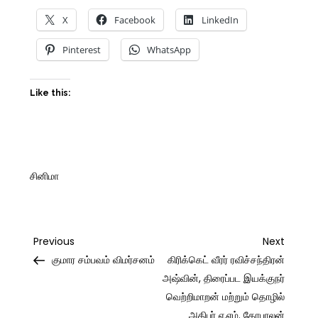
X
Facebook
LinkedIn
Pinterest
WhatsApp
Like this:
சினிமா
Post
Previous
Next
Previous
Next
Post
Post
குமார சம்பவம் விமர்சனம்
கிரிக்கெட் வீரர் ரவிச்சந்திரன்
navigation
அஷ்வின், திரைப்பட இயக்குநர்
வெற்றிமாறன் மற்றும் தொழில்
அதிபர் ஏ.எம். கோபாலன்