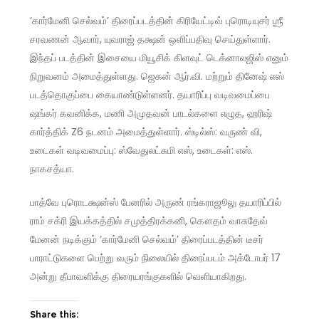
‘கார்மேனி செல்வம்’ திரைப்படத்தின் கிரியேட்டிவ் புரொடியுசர் ஶ்ரீ
சரவணன் ஆவார், யுவராஜ் தக்ஷன் ஒளிப்பதிவு செய்துள்ளார்.
இந்தப் படத்தின் இசையை மியூசிக் கிளவுட் டெக்னாலஜிஸ் எனும்
நிறுவனம் அமைத்துள்ளது. ஜெகன் ஆர்.வி. மற்றும் தினேஷ் எஸ்
படத்தொகுப்பை கையாண்டுள்ளனர். தயாரிப்பு வடிவமைப்பை
ஷங்கர் கவனிக்க, மணி அமுதவன் பாடல்களை எழுத, ஹரிஷ்
கார்த்திக் Z6 நடனம் அமைத்துள்ளார். ஸ்டில்ஸ்: வருண் வி,
உடைகள் வடிவமைப்பு: ஸ்வேதுலட்சுமி எஸ், உடைகள்: எஸ்.
நாகசத்யா.
பாத்வே புரொடக்ஷன்ஸ் பேனரில் அருண் ரங்கராஜூலு தயாரிப்பில்
ராம் சக்ரி இயக்கத்தில் சமுத்திரக்கனி, கௌதம் வாசுதேவ்
மேனன் நடிக்கும் ‘கார்மேனி செல்வம்’ திரைப்படத்தின் டீசர்
பாராட்டுகளை பெற்று வரும் நிலையில் திரைப்படம் அக்டோபர் 17
அன்று தீபாவளிக்கு திரையரங்குகளில் வெளியாகிறது.
Share this: