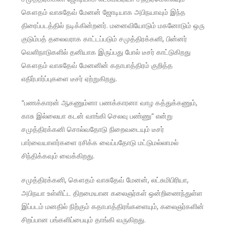
கௌதம் வாசுதேவ் மேனன் ஜோடியாக அபிநயாவும் இந்த
திரைப்படத்தில் நடிக்கின்றனர். மனைவியோடும் மகனோடும் ஒரு
குடும்பத் தலைவராக காட்டப்படும் சமுத்திரக்கனி, பின்னர்
வெளிநாடுகளில் தனியாக இருப்பது போல் டீசர் காட்டுகிறது
கௌதம் வாசுதேவ் மேனனின் கதாபாத்திரம் குறித்த
எதிர்பார்ப்புகளை டீசர் ஏற்றுகிறது.
“பணக்காரன் ஆகணும்னா பணக்காரனா வாழ கத்துக்கணும்,
காசு இல்லையா கடன் வாங்கி செலவு பண்ணு” என்று
சமுத்திரக்கனி சொல்வதோடு நிறைவடையும் டீசர்
பார்வையாளர்களை ரசிக்க வைப்பதோடு மட்டுமல்லாமல்
சிந்திக்கவும் வைக்கிறது.
சமுத்திரக்கனி, கௌதம் வாசுதேவ் மேனன், லட்சுமிபிரியா,
அபிநயா உள்ளிட்ட திறமையான கலைஞர்கள் ஒன்றிணைந்துள்ள
இப்படம் மனதில் நிற்கும் கதாபாத்திரங்களையும், கலைஞர்களின்
சிறப்பான பங்களிப்பையும் தாங்கி வருகிறது.