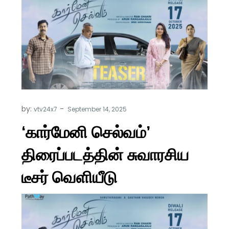
by:
vtv24x7
‘கார்மேனி செல்வம்’
திரைப்படத்தின் சுவாரசிய
டீசர் வெளியீடு