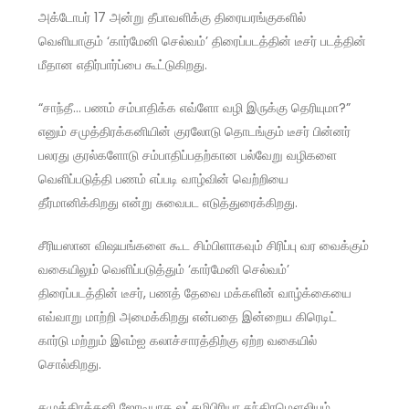
அக்டோபர் 17 அன்று தீபாவளிக்கு திரையரங்குகளில்
வெளியாகும் ‘கார்மேனி செல்வம்’ திரைப்படத்தின் டீசர் படத்தின்
மீதான எதிர்பார்ப்பை கூட்டுகிறது.
“சாந்தீ… பணம் சம்பாதிக்க எவ்ளோ வழி இருக்கு தெரியுமா?”
எனும் சமுத்திரக்கனியின் குரலோடு தொடங்கும் டீசர் பின்னர்
பலரது குரல்களோடு சம்பாதிப்பதற்கான பல்வேறு வழிகளை
வெளிப்படுத்தி பணம் எப்படி வாழ்வின் வெற்றியை
தீர்மானிக்கிறது என்று சுவைபட எடுத்துரைக்கிறது.
சீரியஸான விஷயங்களை கூட சிம்பிளாகவும் சிரிப்பு வர வைக்கும்
வகையிலும் வெளிப்படுத்தும் ‘கார்மேனி செல்வம்’
திரைப்படத்தின் டீசர், பணத் தேவை மக்களின் வாழ்க்கையை
எவ்வாறு மாற்றி அமைக்கிறது என்பதை இன்றைய கிரெடிட்
கார்டு மற்றும் இஎம்ஐ கலாச்சாரத்திற்கு ஏற்ற வகையில்
சொல்கிறது.
சமுத்திரக்கனி ஜோடியாக லட்சுமிபிரியா சந்திரமௌலியும்