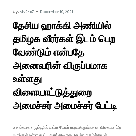
by:
vtv24x7
தேசிய ஹாக்கி அணியில்
தமிழக வீரர்கள் இடம் பெற
வேண்டும் என்பதே
அனைவரின் விருப்பமாக
உள்ளது
விளையாட்டுத்துறை
அமைச்சர் அமைச்சர் பேட்டி
சென்னை எழும்பூரில் உள்ள மேயர் ராதாகிருஷ்ணன் விளையாட்டு
அரங்கில் உள்ள கூட்ட அரங்கில் நடைபெற்ற நிகழ்ச்சியில்