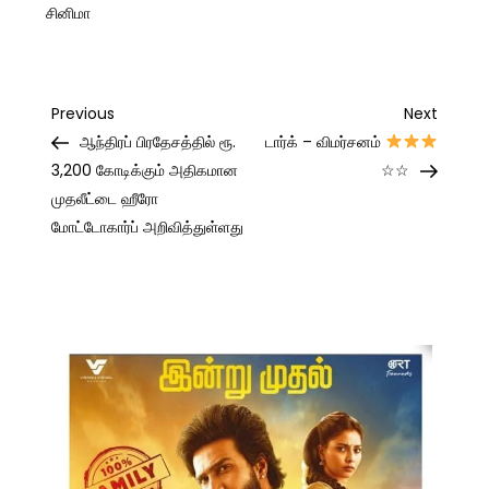
சினிமா
Post
Previous
Next
Previous
Next
Post
Post
ஆந்திரப் பிரதேசத்தில் ரூ.
டார்க் – விமர்சனம்
navigation
3,200 கோடிக்கும் அதிகமான
☆☆
முதலீட்டை ஹீரோ
மோட்டோகார்ப் அறிவித்துள்ளது