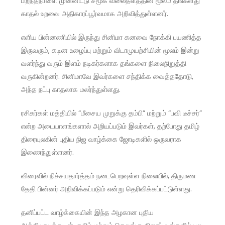
பிறந்தநாளை முன்னிட்டு சமூக வலைதளத்தின் மூலம் தங்களது
காதல் உறவை அதிகாரப்பூர்வமாக அறிவித்துள்ளனர்.
எளிய பின்னணியில் இருந்து சினிமா கனவை நோக்கி பயணித்த
இருவரும், கடின உழைப்பு மற்றும் விடாமுயற்சியின் மூலம் இன்று
வளர்ந்து வரும் இளம் நடிகர்களாக தங்களை நிலைநிறுத்தி
வருகின்றனர். சினிமாவே இவர்களை சந்திக்க வைத்ததோடு,
அந்த நட்பு காதலாக மலர்ந்துள்ளது.
ரசிகர்கள் மத்தியில் “மீசைய முறுக்கு தம்பி” மற்றும் “பவி டீச்சர்”
என்ற அடையாளங்களால் அறியப்படும் இவர்கள், தற்போது தமிழ்
திரையுலகின் புதிய நிஜ வாழ்க்கை ஜோடிகளில் ஒருவராக
இணைந்துள்ளனர்.
விரைவில் நிச்சயதார்த்தம் நடைபெறவுள்ள நிலையில், திருமண
தேதி பின்னர் அறிவிக்கப்படும் என்று தெரிவிக்கப்பட்டுள்ளது.
தனிப்பட்ட வாழ்க்கையின் இந்த அழகான புதிய