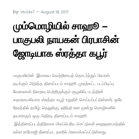
by:
vtv24x7
மும்மொழியில் சாஹூ –
பாகுபலி நாயகன் பிரபாசின்
ஜோடியாக ஸ்ரத்தா கபூர்
பாகுபலியின் இமாலய வெற்றியைத் தொடர்ந்துப் பிரபாஸ்
நடிக்கும் அடுத்த திரைப்படம் சாஹூ. முதற்கட்ட படப்பிடிப்பு
வேலைகள் நிறைவு பெற்றிருக்கும் சூழலில், படத்தின்
கதாநாயகியாக ஸ்ரத்தா கபூர் உறுதிச் செய்யப்பட்டுள்ளார். ஒரே
நேரத்தில் தமிழ், தெலுங்கு, ஹிந்தி என மூன்று மொழிகளில்
தயாராகும் ஒரு அதிரடி திரைப்படம் சாஹூ.
இத்திரைப்படத்திற்காக மிகப்பெரிய செட்டுகள் ஹைதராபாத்தில்
உள்ள ராமோஜி திரைப்பட நகரில் அமைக்கப்பட்டுள்ளது.