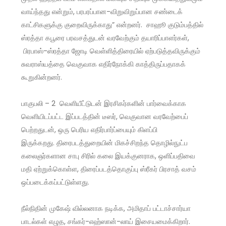
வாய்ந்தது என்றும், பரபரப்பான-விறுவிறுப்பான சண்டைக்
காட்சிகளுக்கு குறைவிருக்காது” என்றனர். சாஹூ குடும்பத்தில்
ஸ்ரத்தா கபூரை பரவசத்துடன் வரவேற்கும் தயாரிப்பாளர்கள்,
பிரபாஸ்-ஸ்ரத்தா ஜோடி வெள்ளித்திரையில் ஏற்படுத்தவிருக்கும்
சுவராஸ்யத்தை வெகுவாக எதிர்நோக்கி காத்திருப்பதாகக்
கூறுகின்றனர்.
பாகுபலி – 2 வெளியீட்டுடன் இரசிகர்களின் பார்வைக்காக
வெளியிடப்பட்ட இப்படத்தின் டீஸர், வெகுவான வரவேற்பைப்
பெற்றதுடன், ஒரு பெரிய எதிர்பார்ப்பையும் கிளப்பி
இருக்கறது. திரைபடத்துறையின் மிகச்சிறந்த தொழில்நுட்ப
கலைஞர்களான சாபு சிரில் கலை இயக்குனராக, ஒளிப்பதிவை
மதி ஏற்றுக்கொள்ள, திரைப்படத்தொகுப்பு ஸ்ரீகர் பிரசாத் வசம்
ஒப்படைக்கப்பட்டுள்ளது.
நீல்நிதின் முகேஷ் வில்லனாக நடிக்க, அமிதாப் பட்டாச்சார்யா
பாடல்கள் எழுத, சங்கர்-எஹ்ஸான்-லாய் இசையமைக்கிறார்.