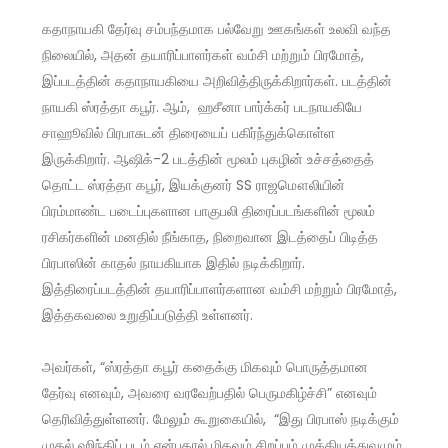
கதாநாயகி தேர்வு சம்பந்தமாக பல்வேறு ஊகங்கள் உலவி வந்த
நிலையில், அதன் தயாரிப்பாளர்கள் வம்சி மற்றும் பிரமோத்,
இப்படத்தின் கதாநாயகியை அறிவித்திருக்கிறார்கள். படத்தின்
நாயகி ஸ்ரத்தா கபூர். ஆம், ஹசீனா பார்க்கர் படநாயகியே
சாஹூவில் பிரபாசுடன் திரையைப் பகிர்ந்துக்கொள்ள
இருக்கிறார். ஆஷிக்-2 படத்தின் மூலம் புகழின் உச்சத்தைத்
தொட்ட ஸ்ரத்தா கபூர், இயக்குனர் SS ராஜமௌலியின்
பிரம்மாண்ட படைப்புகளான பாகுபலி திரைப்படங்களின் மூலம்
ரசிகர்களின் மனதில் நீங்காத, நிறைவான இடத்தைப் பிடித்த
பிரபாஸின் காதல் நாயகியாக இதில் நடிக்கிறார்.
இத்திரைப்படத்தின் தயாரிப்பாளர்களான வம்சி மற்றும் பிரமோத்,
இத்தகவலை உறுதிப்படுத்தி உள்ளனர்.
அவர்கள், “ஸ்ரத்தா கபூர் கதைக்கு மிகவும் பொருத்தமான
தேர்வு எனவும், அவரை வரவேற்பதில் பெருமகிழ்ச்சி” எனவும்
தெரிவித்துள்ளனர். மேலும் கூறுகையில், “இது பிரபாஸ் நடிக்கும்
முதல் ஹிந்திப் படம் என்பதால் மிகவும் சிறப்பும் முக்கியத்துவமும்