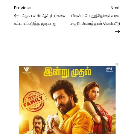
Post
Previous
Next
Previous
Next
Post
Post
அரசு பள்ளி ஆசிரியர்களை
பிளஸ் 1 பொதுத்தேர்வுக்கான
navigation
கட்டாயப்படுத்த முடியாது
மாதிரி வினாத்தாள் வெளியீடு