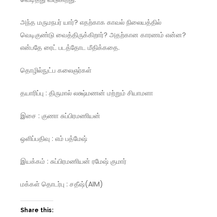
அந்த மருமநபர் யார்? எதற்காக காவல் நிலையத்தில்
வெடிகுண்டு வைத்திருக்கிறார்? அதற்கான காரணம் என்ன?
என்பதே ரைட் படத்தோட மீதிக்கதை.
தொழில்நுட்ப கலைஞர்கள்
தயாரிப்பு : திருமால் லக்ஷ்மணன் மற்றும் சியாமளா
இசை : குணா சுப்பிரமணியன்
ஒளிப்பதிவு : எம் பத்மேஷ்
இயக்கம் : சுப்பிரமணியன் ரமேஷ் குமார்
மக்கள் தொடர்பு : சதீஷ்(AIM)
Share this: