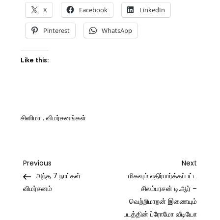
X
Facebook
LinkedIn
Pinterest
WhatsApp
Like this:
சினிமா
,
விமர்சனங்கள்
Post
Previous
Next
Previous
Next
Post
Post
அந்த 7 நாட்கள்
மிகவும் எதிர்பார்க்கப்பட்ட
navigation
விமர்சனம்
சிலம்பரசன் டி.ஆர் –
வெற்றிமாறன் இணையும்
படத்தின் ப்ரோமோ வீடியோ