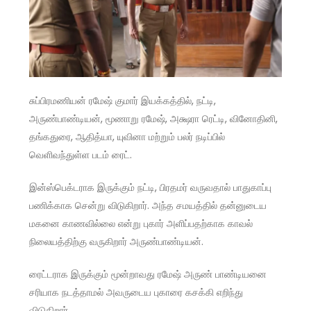
சுப்பிரமணியன் ரமேஷ் குமார் இயக்கத்தில், நட்டி,
அருண்பாண்டியன், மூணாறு ரமேஷ், அக்ஷரா ரெட்டி, வினோதினி,
தங்கதுரை, ஆதித்யா, யுவினா மற்றும் பலர் நடிப்பில்
வெளிவந்துள்ள படம் ரைட்.
இன்ஸ்பெக்டராக இருக்கும் நட்டி, பிரதமர் வருவதால் பாதுகாப்பு
பணிக்காக சென்று விடுகிறார். அந்த சமயத்தில் தன்னுடைய
மகனை காணவில்லை என்று புகார் அளிப்பதற்காக காவல்
நிலையத்திற்கு வருகிறார் அருண்பாண்டியன்.
ரைட்டராக இருக்கும் மூன்றாவது ரமேஷ் அருண் பாண்டியனை
சரியாக நடத்தாமல் அவருடைய புகாரை கசக்கி எறிந்து
விடுகிறார்.