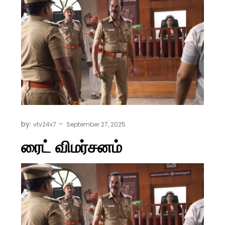
by:
vtv24x7
ரைட் விமர்சனம்