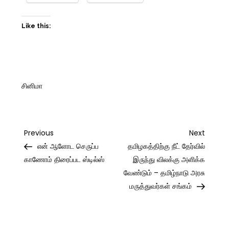
Like this:
சினிமா
Post
Previous
Next
Previous
Next
Post
Post
என் ஆளோட செருப்ப
தமிழகத்திற்கு நீட் தேர்வில்
navigation
காணோம் திரைப்பட ஸ்டில்ஸ்
இருந்து விலக்கு அளிக்க
வேண்டும் – தமிழ்நாடு அரசு
மருத்துவர்கள் சங்கம்