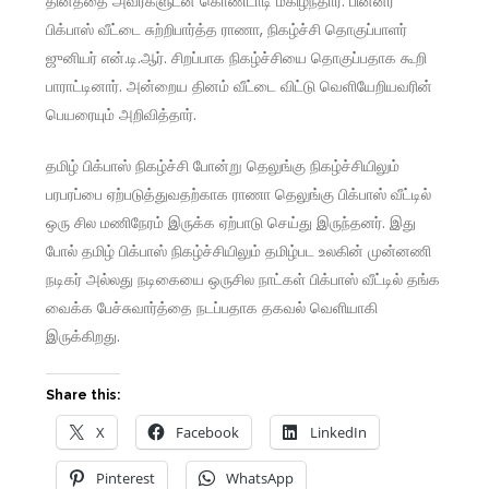
தினத்தை அவர்களுடன் கொண்டாடி மகிழ்ந்தார். பின்னர்
பிக்பாஸ் வீட்டை சுற்றிபார்த்த ராணா, நிகழ்ச்சி தொகுப்பாளர்
ஜுனியர் என்.டி.ஆர். சிறப்பாக நிகழ்ச்சியை தொகுப்பதாக கூறி
பாராட்டினார். அன்றைய தினம் வீட்டை விட்டு வெளியேறியவரின்
பெயரையும் அறிவித்தார்.
தமிழ் பிக்பாஸ் நிகழ்ச்சி போன்று தெலுங்கு நிகழ்ச்சியிலும்
பரபரப்பை ஏற்படுத்துவதற்காக ராணா தெலுங்கு பிக்பாஸ் வீட்டில்
ஒரு சில மணிநேரம் இருக்க ஏற்பாடு செய்து இருந்தனர். இது
போல் தமிழ் பிக்பாஸ் நிகழ்ச்சியிலும் தமிழ்பட உலகின் முன்னணி
நடிகர் அல்லது நடிகையை ஒருசில நாட்கள் பிக்பாஸ் வீட்டில் தங்க
வைக்க பேச்சுவார்த்தை நடப்பதாக தகவல் வெளியாகி
இருக்கிறது.
Share this:
X
Facebook
LinkedIn
Pinterest
WhatsApp