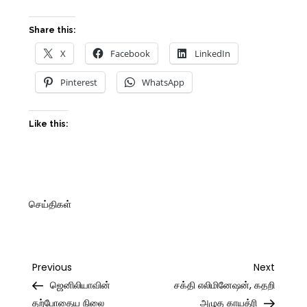
Share this:
X
Facebook
LinkedIn
Pinterest
WhatsApp
Like this:
செய்திகள்
Post
Previous
Next
Previous
Next
Post
Post
ஜெனிலியாவின்
சக்தி எலிமினேஷன், கதறி
navigation
தற்போதைய நிலை
அழுத காயத்ரி