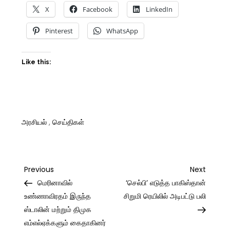
X
Facebook
LinkedIn
Pinterest
WhatsApp
Like this:
அரசியல்
,
செய்திகள்
Post
Previous
Next
Previous
Next
Post
Post
மெரினாவில்
‘செல்பி’ எடுத்த பாகிஸ்தான்
navigation
உண்ணாவிரதம் இருந்த
சிறுமி ரெயிலில் அடிபட்டு பலி
ஸ்டாலின் மற்றும் திமுக
எம்எல்ஏக்களும் கைதாகினர்