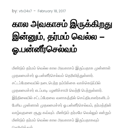
by:
vtv24x7
கால அவகாசம் இருக்கிறது
இன்னும், தர்மம் வெல்ல –
ஓ.பன்னீர்செல்வம்
மீண்டும் தர்மம் வெல்ல கால அவகாசம் இருப்பதாக முன்னாள்
முதலமைச்சர் ஓ.பன்னீர்செல்வம் தெரிவித்துள்ளார்.
சட்டப்பேரவையில் நடைபெற்ற நம்பிக்கை வாக்கெடுப்பில்
முதலமைச்சர் எடப்பாடி பழனிச்சாமி வெற்றி பெற்றுள்ளார்.
இந்நிலையில் சட்டப்பேரவை வளாகத்தில் செய்தியாளர்களிடம்
பேசிய முன்னாள் முதலமைச்சர் ஓ.பன்னீர்செல்வம், தர்மத்தின்
வாழ்வுதனை சூது கவ்வும். மீண்டும் தர்மமே வெல்லும் என்றும்
மீண்டும் தர்மம் வெல்ல கால அவகாசம் இருப்பதாகவும்
தெரிவித்தார்.