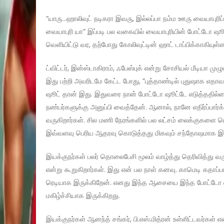
“யாரு…ஹாலிவுட் நடிகரா இவரு, இல்லப்பா நம்ம ஊரு வையாபுரிப
வையாபுரி யா” இப்படி பல வகையில் வையாபுரியின் போட்டோ ஷூ
வெளியிட்டு வர, தற்போது கோலிவுட்டின் ஹாட் டாப்பிக்காகியுள்
ட்விட்டர், இன்ஸ்டாகிராம், ஃபேஸ்புக் என்று சோசியல் மீடியா ம
இது பற்றி அவரிடமே கேட்ட போது, ”புத்தாண்டில் புதுஷாக எ
ஷூட் தான் இது. இதுவரை நான் போட்டோ ஷூட்டே எடுத்ததில்
நண்பர்களுக்கு அனுப்பி வைத்தேன். ஆனால், நானே எதிர்ப்பார்
வருகிறார்கள். சில மணி நேரங்களில் பல லட்சம் லைக்குகளை பெற்
இவ்வளவு பெரிய ஆதரவு கொடுத்தது மிகவும் சந்தோஷமாக இர
இயக்குநர்கள் பலர் தொலைபேசி மூலம் வாழ்த்து தெரிவித்து வர
என்று கூறுகிறார்கள். இது என் பல நாள் கனவு. காமெடி கதாப்ப
ரெடியாக இருக்கிறேன். எனது இந்த ஆசையை இந்த போட்டோ ஷூட் 
மகிழ்ச்சியாக இருக்கிறது.
இயக்குநர்கள் ஆனந்த் சங்கர், பி.எஸ்.மித்ரன் உள்ளிட்டவர்கள்