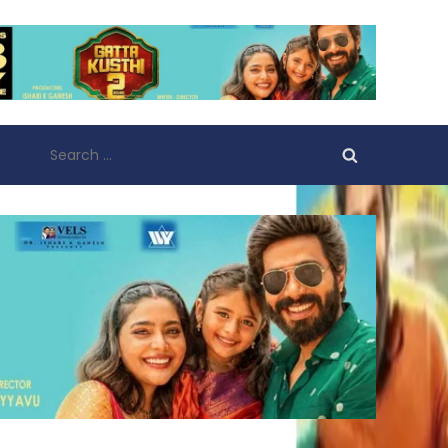
Search
for: