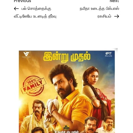
Post
Previous
Next
Previous
Next
Post
Post
பல் சொத்தைக்கு
நமீதா உடைத்த பிக்பாஸ்
navigation
வீட்டிலேயே உடனடித் தீர்வு
ரகசியம்