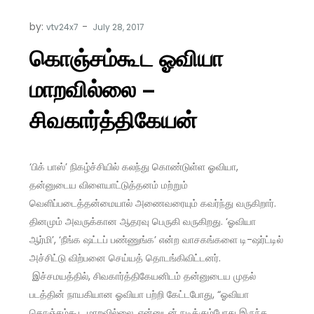
by:
vtv24x7
கொஞ்சம்கூட ஓவியா
மாறவில்லை –
சிவகார்த்திகேயன்
‘பிக் பாஸ்’ நிகழ்ச்சியில் கலந்து கொண்டுள்ள ஓவியா,
தன்னுடைய விளையாட்டுத்தனம் மற்றும்
வெளிப்படைத்தன்மையால் அணைவரையும் கவர்ந்து வருகிறார்.
தினமும் அவருக்கான ஆதரவு பெருகி வருகிறது. ‘ஓவியா
ஆர்மி’, ‘நீங்க ஷட்டப் பண்ணுங்க’ என்ற வாசகங்களை டி-ஷர்ட்டில்
அச்சிட்டு விற்பனை செய்யத் தொடங்கிவிட்டனர்.
இச்சமயத்தில், சிவகார்த்திகேயனிடம் தன்னுடைய முதல்
படத்தின் நாயகியான ஓவியா பற்றி கேட்டபோது, “ஓவியா
கொஞ்சம்கூட மாறவில்லை. என்னுடன் நடிக்கும்போது இருந்த