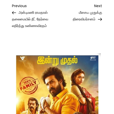
Post
Previous
Next
Previous
Next
Post
Post
அன்புமணி ராமதாஸ்
மீசைய முறுக்கு
navigation
தலைமையில் நீட் தேர்வை
திரைவிமர்சனம்
எதிர்த்து உண்ணாவிரதம்