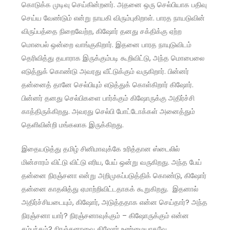
கொடுக்க முடிவு செய்கின்றனர். அதனை ஒரு செல்பியாக பதிவு
செய்ய வேண்டும் என்று நாயகி விரும்புகிறாள். பாரத நாயடுவின்
விருப்பத்தை நிறைவேற்ற, கிஷோர் தனது சக்திக்கு ஏற்ற
மொபைல் ஒன்றை வாங்குகிறார். இதனை பாரத நாயுடுவிடம்
தெரிவித்து தயாராக இருக்கும்படி கூறிவிட்டு, அந்த மொபைலை
எடுத்துக் கொண்டு அவரது வீட்டுக்கும் வருகிறார். பின்னர்
தன்னைத் தானே செல்பியும் எடுத்துக் கொள்கிறார் கிஷோர்.
பின்னர் தனது செல்பிகளை பார்க்கும் கிஷோருக்கு அதிர்ச்சி
காத்திருக்கிறது. அவரது செல்பி போட்டோக்கள் அனைத்தும்
தெளிவின்றி மங்கலாக இருக்கிறது.
இதையடுத்து தமிழ் சினிமாவுக்கே உரித்தான ஸ்டைலில்
மின்சாரம் விட்டு விட்டு எரிய, பேய் ஒன்று வருகிறது. அந்த பேய்
தன்னை நிரஞ்சனா என்று அறிமுகப்படுத்திக் கொண்டு, கிஷோர்
தன்னை காதலித்து ஏமாற்றிவிட்டதாகக் கூறுகிறது. இதனால்
அதிர்ச்சியடையும், கிஷோர், அடுத்ததாக என்ன செய்தார்? அந்த
நிரஞ்சனா யார்? நிரஞ்சனாவுக்கும் – கிஷோருக்கும் என்ன
சம்பந்தம்? நிரஞ்சனாவை கிஷோர் உண்மையாகவே