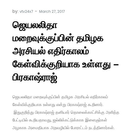
by:
vtv24x7
ஜெயலலிதா
மறைவுக்குப்பின் தமிழக
அரசியல் எதிர்காலம்
கேள்விக்குறியாக உள்ளது –
பிரகாஷ்ராஜ்
ஜெயலலிதா மறைவுக்குப்பின் தமிழக அரசியல் எதிர்காலம்
கேள்விக்குறியாக உள்ளது என்று பிரகாஷ்ராஜ் கூறினார்.
இதுகுறித்து பிரகாஷ்ராஜ் தனியார் தொலைக்காட்சிக்கு அளித்த
பேட்டியில் கூறியதாவது, ஜல்லிக்கட்டுக்காக இளைஞர்கள்
அழகாக அமைதியாக அறவழியில் போராட்டம் நடத்தினார்கள்.