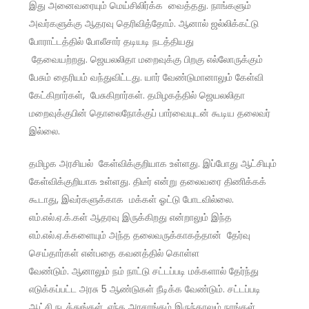
இது அனைவரையும் மெய்சிலிர்க்க வைத்தது. நாங்களும்
அவர்களுக்கு ஆதரவு தெரிவித்தோம். ஆனால் ஜல்லிக்கட்டு
போராட்டத்தில் போலீசார் தடியடி நடத்தியது
தேவையற்றது. ஜெயலலிதா மறைவுக்கு பிறகு எல்லோருக்கும்
பேசும் தைரியம் வந்துவிட்டது. யார் வேண்டுமானாலும் கேள்வி
கேட்கிறார்கள், பேசுகிறார்கள். தமிழகத்தில் ஜெயலலிதா
மறைவுக்குபின் தொலைநோக்குப் பார்வையுடன் கூடிய தலைவர்
இல்லை.
தமிழக அரசியல் கேள்விக்குறியாக உள்ளது. இப்போது ஆட்சியும்
கேள்விக்குறியாக உள்ளது. திடீர் என்று தலைவரை திணிக்கக்
கூடாது, இவர்களுக்காக மக்கள் ஓட்டு போடவில்லை.
எம்.எல்.ஏ.க்.கள் ஆதரவு இருக்கிறது என்றாலும் இந்த
எம்.எல்.ஏ.க்களையும் அந்த தலைவருக்காகத்தான் தேர்வு
செய்தார்கள் என்பதை கவனத்தில் கொள்ள
வேண்டும். ஆனாலும் நம் நாட்டு சட்டப்படி மக்களால் தேர்ந்து
எடுக்கப்பட்ட அரசு 5 ஆண்டுகள் நீடிக்க வேண்டும். சட்டப்படி
ஆட்சி நடத்துங்கள். எந்த அரசாங்கம் இருந்தாலும் நாங்கள்