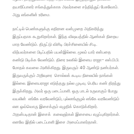
தயாரிப்பாளர் சங்கத்துக்காக அவர்களை சந்தித்துப் பேசுவோம்.
அது எங்களின் உரிமை.
நாட்டில் பெண்களுக்கு எதிரான வன்முறை அதிகரித்து
இருப்பதாக கூறுகிறார்கள். இந்த வி‌ஷயத்தில் ஆண்கள் நிறைய
மாற வேண்டும். திருட்டு விசிடி பிரச்சினையில் சி.டி.
விற்பவர்களை பிடிப்பதில் பயன்இல்லை. மூலம் யார் என்பதை
கண்டு பிடிக்க வேண்டும். திரை உலகில் இளைய ராஜா- எஸ்.பி.பி.
மோதல் கவலை அளிக்கிறது. இருவரும் 40 ஆண்டு நண்பர்கள்.
இருவருக்கும் அறிவுரை சொல்லக் கூடிய நிலையில் நாங்கள்
இல்லை. இளையராஜா எடுத்தது நல்ல முடிவு. பெரிய கண் திறந்து
இருக்கிறது. அவர் ஒரு படைப்பாளி. ஒரு பாடல் உருவாகும் போது
வயலின் எங்கே வரவேண்டும், புல்லாங்குழல் எங்கே வரவேண்டும்
என ஒவ்வொரு இசைக்கும் எழுதிக் கொடுக்கிறார்.
அதன்படிதான் இசைக் கலைஞர்கள் இசையை எழுப்புகிறார்கள்.
எனவே இதில் படைப்பாளி இசை அமைப்பாளர்தான்.