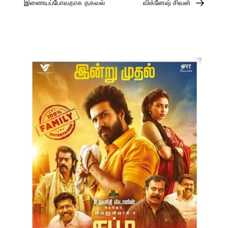
navigation
இணையப்போவதாக தகவல்
விக்னேஷ் சிவன்