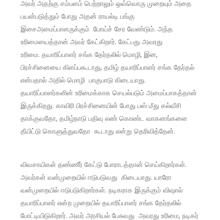
அவர் அதற்கு சம்பளம் பெற்றாலும் ஒவ்வொரு முறையும் அதை
பயன்படுத்தும் போது அதன் ராயல்டி பங்கு
இசைஅமைப்பாளருக்கும் போய்ச் சேர வேண்டும். அந்த
உரிமையைத்தான் அவர் கேட்கிறார். கேட்பது அவரது
உரிமை. தயாரிப்பாளர் சங்க தேர்தலில் மொழி, இன,
பிரச்சினையை கிளப்பகூடாது, தமிழ் தயாரிப்பாளர் சங்க தேர்தல்
என்பதால் அதில் மொழி பாகுபாடு கிடையாது.
தயாரிப்பாளர்களின் உரிமைக்காக செயல்படும் அமைப்பாகத்தான்
இருக்கிறது. காவிரி பிரச்சினையின் போது பஸ் மீது கல்வீசி
தாக்குவதோ, தமிழ்நாடு பதிவு எண் கொண்ட வாகனங்களை
தீயிட்டு கொளுத்துவதோ கூடாது என்று தெரிவித்தேன்.
விவசாயிகள் தண்ணீர் கேட்டு போராடத்தான் செய்கிறார்கள்.
அவர்கள் வன்முறையில் ஈடுபடுவது கிடையாது. யாரோ
வன்முறையில் ஈடுபடுகிறார்கள். நடிகராக இருக்கும் விஷால்
தயாரிப்பாளர் என்ற முறையில் தயாரிப்பாளர் சங்க தேர்தலில்
போட்டியிடுகிறார். அவர் அரசியல் பேசுவது அவரது உரிமை, நடிகர்