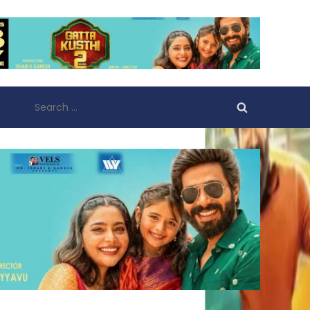
Search
for: