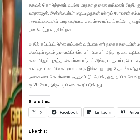
தகவல் கொடுத்தனர். உடனே மாநகர துணை கமிஷனர் பிரதீப் கும
வரதராஜன், இன்ஸ்பெக்டர் ஜெயமுருகன் மற்றும் போலீசார் சம்
நகைக்கடையின் மாடி வழியாக கொள்ளையர்கள் உள்ளே நுழைந்
நடைபெற்று வருகின்றன.
அதில் கட்டப்பட்டுள்ள கம்புகள் வழியாக ஏறி நகைக்கடையின
வெல்டிங் மூலம் துளையிட்டுள்ளனர். பின்னர் அந்த துளை வழி
கடையினுள் புகுந்த கொள்ளையர்கள் அங்கு பாதுகாப்பு பெட்டக
சாக்குமூட்டையில் கட்டியுள்ளனர். இவ்வாறு மற்ற 2 தளங்களில
நகைகளை கொள்ளையடித்துவிட்டு அங்கிருந்து தப்பிச் சென்
ரூ.20 கோடி இருக்கும் என கூறப்படுகிறது.
Share this:
X
Facebook
LinkedIn
Pinter
Like this: