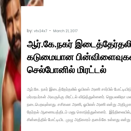
by:
vtv24x7
ஆர்.கே.நகர் இடைத்தேர்தலி
கடுமையான பின்விளைவுகளை 
செல்போனில் மிரட்டல்
ஆர்.கே. நகர் இடைத்தேர்தலில் ஓபிஎஸ் அணி சார்பில் போட்டியி
மர்மநபர்கள் அவருக்கு மிரட்டல் விடுத்துள்ளனர். ஜெயலலிதா ம
நடைபெறவுள்ளது. சசிகலா அணி, ஓபிஎஸ் அணி என்று அதிமுக
தேர்தல் ஆணையத்திடம் மனு கொடுத்துள்ளனர். இந்நிலையில்,
சின்னத்தில் போட்டியிட முழு அதிகாரம் தனக்கே உள்ளது என்று தீ