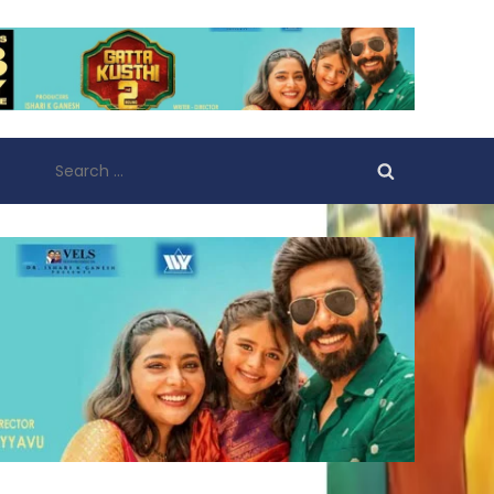
Search
for: