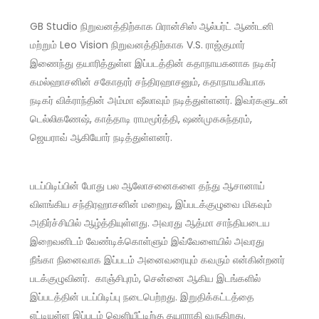
GB Studio நிறுவனத்திற்காக பிரான்சிஸ் ஆல்பர்ட் ஆண்டனி
மற்றும் Leo Vision நிறுவனத்திற்காக V.S. ராஜ்குமார்
இணைந்து தயாரித்துள்ள இப்படத்தின் கதாநாயகனாக நடிகர்
கமல்ஹாசனின் சகோதரர் சந்திரஹாசனும், கதாநாயகியாக
நடிகர் விக்ராந்தின் அம்மா ஷீலாவும் நடித்துள்ளனர். இவர்களுடன்
டெல்லிகணேஷ், காத்தாடி ராமமூர்த்தி, ஷண்முகசுந்தரம்,
ஜெயராவ் ஆகியோர் நடித்துள்ளனர்.
படப்பிடிப்பின் போது பல ஆலோசனைகளை தந்து ஆசானாய்
விளங்கிய சந்திரஹாசனின் மறைவு, இப்படக்குழுவை மிகவும்
அதிர்ச்சியில் ஆழ்த்தியுள்ளது. அவரது ஆத்மா சாந்தியடைய
இறைவனிடம் வேண்டிக்கொள்ளும் இவ்வேளையில் அவரது
நீங்கா நினைவாக இப்படம் அனைவரையும் கவரும் என்கின்றனர்
படக்குழுவினர். காஞ்சிபுரம், சென்னை ஆகிய இடங்களில்
இப்படத்தின் படப்பிடிப்பு நடைபெற்றது. இறுதிக்கட்டத்தை
எட்டியுள்ள இப்படம் வெளியீட்டிற்கு தயாராகி வருகிறது.