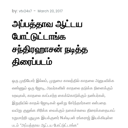
by:
vtv24x7
அப்பத்தாவ ஆட்டய
போட்டுட்டாங்க
சந்திரஹாசன் நடித்த
திரைப்படம்
ஒரு முதியோர் இல்லம், முதுமை காலத்தில் காதலை அனுபவிக்க
எண்ணும் ஒரு ஜோடி, அவர்களின் காதலை தடுக்க நினைக்கும்
உறவுகள், காதலை காப்பாற்ற கைக்கொடுக்கும் நண்பர்கள்,
இறுதியில் காதல் ஜோடிகள் ஒன்று சேர்ந்தார்களா என்பதை
வயிறு குலுங்க சிரிக்க வைக்கும் நகைச்சுவை திரைக்கதையாய்
உறுமாற்றி புதுமுக இயக்குனர் N.ஸ்டிபன் ரங்கராஜ் இயக்கியுள்ள
படம் “அப்பத்தாவ ஆட்டய போட்டுட்டாங்க”