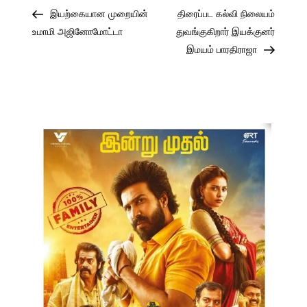
Post
Post
Post
இயற்கையான முறையின்
திரைப்பட கல்வி நிலையம்
navigation
உமாமி அஜினோமோட்டா
துவங்குகிறார் இயக்குனர்
இமயம் பாரதிராஜா