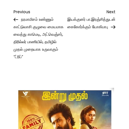
Post
Previous
Next
Previous
Next
Post
Post
நரமாமிசம் உண்ணும்
இயக்குனர் பா.இரஞ்சித்துடன்
navigation
காட்டுவாசி குழுவை மையமாக
கைகோர்க்கும் யோகிபாபு
வைத்து காமெடி, அட்வெஞ்சர்,
திரில்லர் பாணியில், தமிழில்
முதல் முறையாக உருவாகும்
“ட்ரிப்”