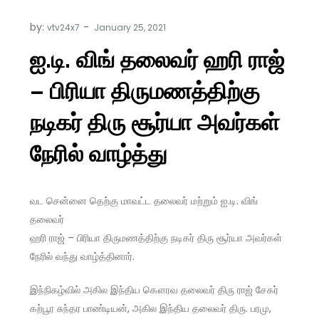
by:
vtv24x7
ஐ.டி. விங் தலைவர் ஹரி ராஜ்
– பிரியா திருமணத்திற்கு
நடிகர் திரு சூர்யா அவர்கள்
நேரில் வாழ்த்து
வட சென்னை தெற்கு மாவட்ட தலைவர் மற்றும் ஐ.டி. விங்
தலைவர்
ஹரி ராஜ் – பிரியா திருமணத்திற்கு நடிகர் திரு சூர்யா அவர்கள்
நேரில் வந்து வாழ்த்தினார்.
இந்நிகழ்வில் அகில இந்திய கௌரவ தலைவர் திரு ராஜ் சேகர்
கற்பூர சுந்தர பாண்டியன், அகில இந்திய தலைவர் திரு. பரமு,