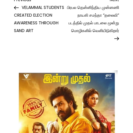
Post
Post
Post
VELAMMAL STUDENTS
பிரபல தென்னிந்திய முன்னணி
navigation
CREATED ELECTION
நாயகி சமந்தா “தலைவி”
AWARENESS THROUGH
படத்தில் முதல் பாடலை மூன்று
SAND ART
மொழிகளில் வெளியிடுகிறார்