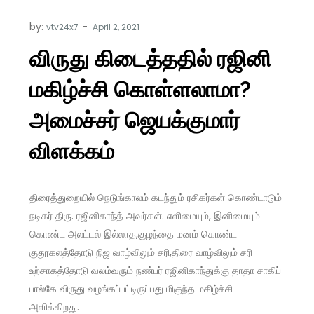
by:
vtv24x7
விருது கிடைத்ததில் ரஜினி
மகிழ்ச்சி கொள்ளலாமா?
அமைச்சர் ஜெயக்குமார்
விளக்கம்
திரைத்துறையில் நெடுங்காலம் கடந்தும் ரசிகர்கள் கொண்டாடும்
நடிகர் திரு. ரஜினிகாந்த் அவர்கள். எளிமையும், இனிமையும்
கொண்ட அலட்டல் இல்லாத,குழந்தை மனம் கொண்ட
குதூகலத்தோடு நிஜ வாழ்விலும் சரி,திரை வாழ்விலும் சரி
உற்சாகத்தோடு வலம்வரும் நண்பர் ரஜினிகாந்துக்கு தாதா சாகிப்
பால்கே விருது வழங்கப்பட்டிருப்பது மிகுந்த மகிழ்ச்சி
அளிக்கிறது.