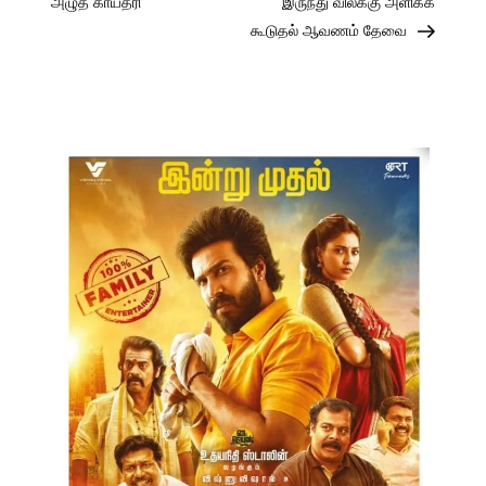
navigation
அழுத காயத்ரி
இருந்து விலக்கு அளிக்க
கூடுதல் ஆவணம் தேவை