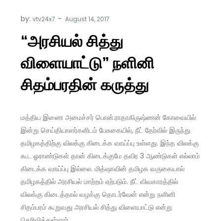
by:
vtv24x7
“அரசியல் சித்து
விளையாட்டு” நளினி
சிதம்பரதின் கருத்து
மத்திய இணை அமைச்சர் பொன்.ராதாகிருஷ்ணன் கோவையில்
இன்று செய்தியாளர்களிடம் பேசுகையில், நீட் தேர்வில் இருந்து
தமிழகத்திற்கு விலக்கு கிடைக்க வாய்ப்பு உள்ளது. இந்த விலக்கு
கூட ஓராண்டுகள் தான் கிடைக்குமே தவிர 3 ஆண்டுகள் எல்லாம்
கிடைக்க வாய்ப்பு இல்லை. மித்ஷாவின் தமிழக வருகையால்
தமிழகத்தில் அரசியல் மாற்றம் ஏற்படும். நீட் விவகாரத்தில்
விலக்கு கிடைத்தால் வழக்கு தொடர்வேன் என்று நளினி
சிதம்பரம் கூறுவது அரசியல் சித்து விளையாட்டு என்று
தெரிவித்துள்ளார்.