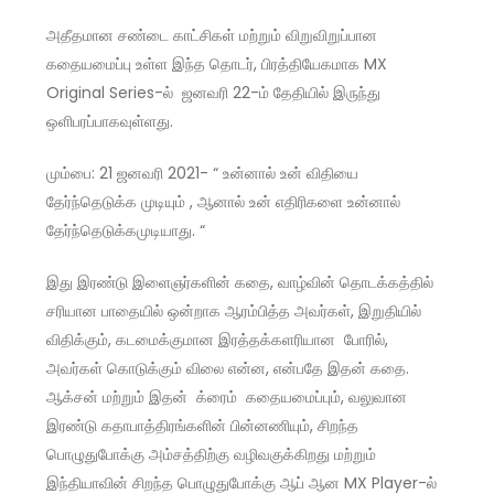
அதீதமான சண்டை காட்சிகள் மற்றும் விறுவிறுப்பான
கதையமைப்பு உள்ள இந்த தொடர், பிரத்தியேகமாக MX
Original Series-ல் ஜனவரி 22-ம் தேதியில் இருந்து
ஒளிபரப்பாகவுள்ளது.
மும்பை: 21 ஜனவரி 2021- “ உன்னால் உன் விதியை
தேர்ந்தெடுக்க முடியும் , ஆனால் உன் எதிரிகளை உன்னால்
தேர்ந்தெடுக்கமுடியாது. “
இது இரண்டு இளைஞர்களின் கதை, வாழ்வின் தொடக்கத்தில்
சரியான பாதையில் ஒன்றாக ஆரம்பித்த அவர்கள், இறுதியில்
விதிக்கும், கடமைக்குமான இரத்தக்களரியான போரில்,
அவர்கள் கொடுக்கும் விலை என்ன, என்பதே இதன் கதை.
ஆக்சன் மற்றும் இதன் க்ரைம் கதையமைப்பும், வலுவான
இரண்டு கதாபாத்திரங்களின் பின்னணியும், சிறந்த
பொழுதுபோக்கு அம்சத்திற்கு வழிவகுக்கிறது மற்றும்
இந்தியாவின் சிறந்த பொழுதுபோக்கு ஆப் ஆன MX Player-ல்