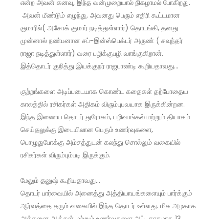
என்ற அவன் கனவு, இந்த வன்முறையால் நிகழாமல் போகிறது.
அவன் மீண்டும் எழுந்து, அவனது பெரும் எதிரி கூட்டமான
குமாரில்( அசோக் குமார் நடித்துள்ளார்) தொடங்கி, தனது
முன்னால் நண்பனான சப்-இன்ஸ்பெக்டர் அருண் ( சவுந்தர்
ராஜா நடித்துள்ளார்) வரை பழிக்குபழி வாங்குகிறான்.
இத்தொடர் குறித்து இயக்குநர் ராஜபாண்டி கூறியதாவது…
குற்றங்களை அடிப்படையாக கொண்ட கதைகள் தற்போதைய
காலத்தில் ரசிகர்கள் அதிகம் விரும்புபவயாக இருக்கின்றன.
இந்த இணைய தொடர் துரோகம், பழிவாங்கல் மற்றும் தியாகம்
செய்தலுக்கு இடையிலான பெரும் உணர்வுகளை,
பொழுதுபோக்கு அம்சத்துடன் கலந்து சொல்லும் வகையில்
ரசிகர்கள் விரும்பும்படி இருக்கும்.
மேலும் தனுஷ் கூறியதாவது…
தொடர் பார்வையில் அனைத்து அத்தியாயங்களையும் பார்க்கும்
ஆர்வத்தை தரும் வகையில் இந்த தொடர் உள்ளது. மிக அழகாக
அத்தனை ஆக்சன் மற்றும் உணர்வுகளை அட்டகாசமாக 13