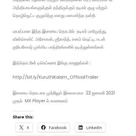
அத்தியாயங்களுக்குள் தந்திருக்கும் நடிகர் குழு மற்றும்
தொழில்நுட்ப குழுவிற்கு எனது மனமார்ந்த நன்றி.
பரபரப்பான இந்த இணைய தொடரில் நடிகர் மாரிமுத்து,
வின்செண்ட் அசோகன், ஶ்ரீகாந்த், சனம் ஷெட்டி, ஈடன்
குரியகோஷ் முக்கிய பாத்திரங்களில் நடித்துள்ளார்கள்.
இத்தொடரின் டிரெய்லரை இங்கு காணுங்கள் :
http://bit.ly/KuruthiKalam_OfficialTrailer
இணைய தொடரை முற்றிலும் இலவசமாக 22 ஜனவரி 2021
முதல் MX Player ல் காணலாம்
Share this:
X
Facebook
LinkedIn