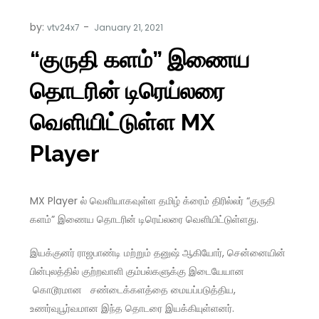
by:
vtv24x7
“குருதி களம்” இணைய
தொடரின் டிரெய்லரை
வெளியிட்டுள்ள MX
Player
MX Player ல் வெளியாகவுள்ள தமிழ் க்ரைம் திரில்லர் “குருதி
களம்” இணைய தொடரின் டிரெய்லரை வெளியிட்டுள்ளது.
இயக்குனர் ராஜபாண்டி மற்றும் தனுஷ் ஆகியோர், சென்னையின்
பின்புலத்தில் குற்றவாளி கும்பல்களுக்கு இடையேயான
கொடூரமான சண்டைக்களத்தை மையப்படுத்திய,
உணர்வுபூர்வமான இந்த தொடரை இயக்கியுள்ளனர்.