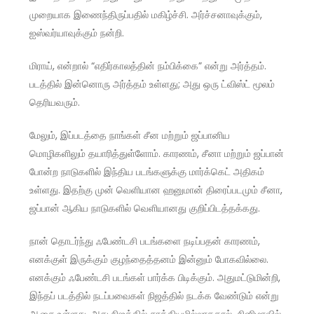
முறையாக இணைந்திருப்பதில் மகிழ்ச்சி. அர்ச்சனாவுக்கும்,
ஐஸ்வர்யாவுக்கும் நன்றி.
மிராய், என்றால் “எதிர்காலத்தின் நம்பிக்கை” என்று அர்த்தம்.
படத்தில் இன்னொரு அர்த்தம் உள்ளது; அது ஒரு ட்விஸ்ட் மூலம்
தெரியவரும்.
மேலும், இப்படத்தை நாங்கள் சீன மற்றும் ஜப்பானிய
மொழிகளிலும் தயாரித்துள்ளோம். காரணம், சீனா மற்றும் ஜப்பான்
போன்ற நாடுகளில் இந்திய படங்களுக்கு மார்க்கெட் அதிகம்
உள்ளது. இதற்கு முன் வெளியான ஹனுமான் திரைப்படமும் சீனா,
ஜப்பான் ஆகிய நாடுகளில் வெளியானது குறிப்பிடத்தக்கது.
நான் தொடர்ந்து ஃபேண்டசி படங்களை நடிப்பதன் காரணம்,
எனக்குள் இருக்கும் குழந்தைத்தனம் இன்னும் போகவில்லை.
எனக்கும் ஃபேண்டசி படங்கள் பார்க்க பிடிக்கும். அதுமட்டுமின்றி,
இந்தப் படத்தில் நடப்பவைகள் நிஜத்தில் நடக்க வேண்டும் என்று
ஆசை உள்ளது. அது நிஜத்தில் சாத்தியமில்லாததால், சினிமாவில்