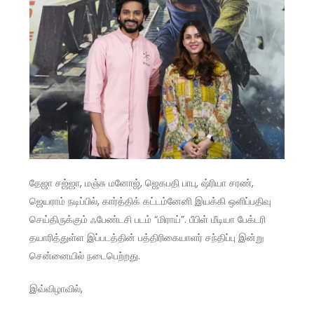
தேஜா சஜ்ஜா, மஞ்சு மனோஜ், ஜெகபதி பாபு, ஷ்ரியா சரண்,
ஜெயராம் நடிப்பில், கார்த்திக் கட்டம்னேனி இயக்கி ஒளிப்பதிவு
செய்திருக்கும் ஃபேண்டசி படம் “மிராய்”. பீபிள் மீடியா பேக்டரி
தயாரித்துள்ள இப்படத்தின் பத்திரிகையாளர் சந்திப்பு இன்று
சென்னையில் நடைபெற்றது.
இவ்விழாவில்,