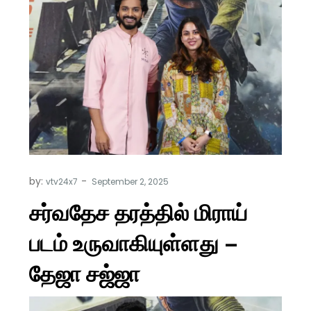
by:
vtv24x7
சர்வதேச தரத்தில் மிராய்
படம் உருவாகியுள்ளது –
தேஜா சஜ்ஜா