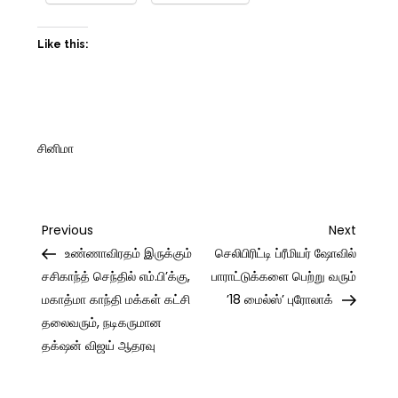
Like this:
சினிமா
Post
Previous
Next
Previous
Next
Post
Post
உண்ணாவிரதம் இருக்கும்
செலிபிரிட்டி ப்ரீமியர் ஷோவில்
navigation
சசிகாந்த் செந்தில் எம்.பி’க்கு,
பாராட்டுக்களை பெற்று வரும்
மகாத்மா காந்தி மக்கள் கட்சி
’18 மைல்ஸ்’ புரோலாக்
தலைவரும், நடிகருமான
தக்‌ஷன் விஜய் ஆதரவு