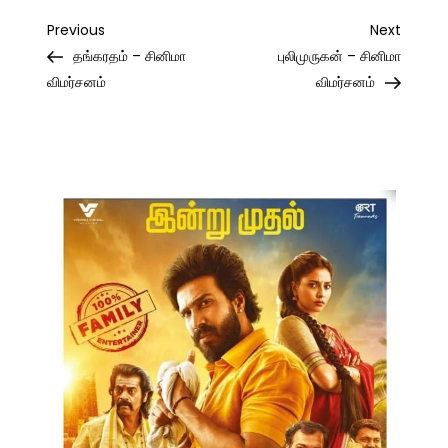
Post
Previous
Next
Previous
Next
Post
Post
தங்கரதம் – சினிமா
புலிமுருகன் – சினிமா
navigation
விமர்சனம்
விமர்சனம்