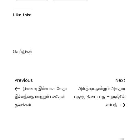
Like this:
செய்திகள்
Post
Previous
Next
Previous
Next
Post
Post
நினைவு இல்லமாக வேதா
அமித்ஷா ஒன்றும் அவதார
navigation
இல்லத்தை மாற்றும் பணிகள்
புருஷர் கிடையாது – நாஞ்சில்
துவக்கம்
சம்பத்