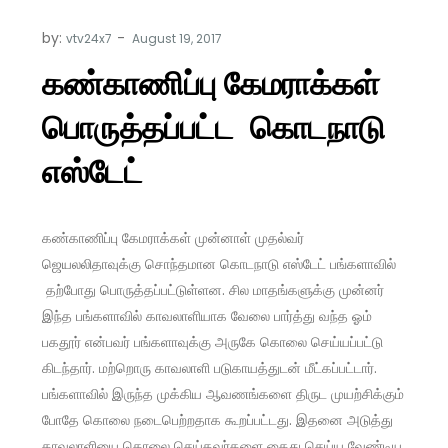
by:
vtv24x7
கண்காணிப்பு கேமராக்கள்
பொருத்தப்பட்ட கொடநாடு
எஸ்டேட்
கண்காணிப்பு கேமராக்கள் முன்னாள் முதல்வர்
ஜெயலலிதாவுக்கு சொந்தமான கொடநாடு எஸ்டேட் பங்களாவில்
தற்போது பொருத்தப்பட்டுள்ளன. சில மாதங்களுக்கு முன்னர்
இந்த பங்களாவில் காவலாளியாக வேலை பார்த்து வந்த ஓம்
பகதூர் என்பவர் பங்களாவுக்கு அருகே கொலை செய்யப்பட்டு
கிடந்தார். மற்றொரு காவலாளி படுகாயத்துடன் மீட்கப்பட்டார்.
பங்களாவில் இருந்த முக்கிய ஆவணங்களை திருட முயற்சிக்கும்
போதே கொலை நடைபெற்றதாக கூறப்பட்டது. இதனை அடுத்து
காவலாளியை கொலை செய்தவர்களை கைது செய்ய வேண்டிய