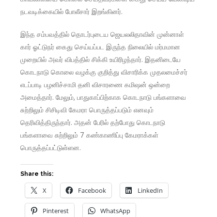
நடவடிக்கையில் போலீசார் இறங்கினர்.
இந்த சம்பவத்தில் தொடர்புடைய ஜெயலலிதாவின் முன்னாள்
கார் ஓட்டுநர் கைது செய்யப்பட இருந்த நிலையில் மர்மமான
முறையில் அவர் விபத்தில் சிக்கி உயிரிழந்தார். இதனிடையே
கொடநாடு கொலை வழக்கு குறித்து விசாரிக்க முதலமைச்சர்
எடப்பாடி பழனிச்சாமி தனி விசாரணை கமிஷன் ஒன்றை
அமைத்தார். மேலும், பாதுகாப்பிற்காக கொடநாடு பங்களாவை
சுற்றிலும் சிசிடிவி கேமரா பொருத்தப்படும் எனவும்
தெரிவித்திருந்தார். அதன் பேரில் தற்போது கொடநாடு
பங்களாவை சுற்றிலும் 7 கண்காணிப்பு கேமராக்கள்
பொருத்தப்பட்டுள்ளன.
Share this:
X
Facebook
LinkedIn
Pinterest
WhatsApp