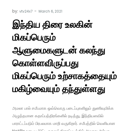
by:
vtv24x7
இந்திய திரை உலகின்
மிகப்பெரும்
ஆளுமைகளுடன் கலந்து
கொள்ளவிருப்பது
மிகப்பெரும் உற்சாகத்தையும்
மகிழ்வையும் தந்துள்ளது
அமலா பால் சமீபமாக ஒவ்வொரு படைப்புகளிலும் துணிவுமிக்க
அழுத்தமான கதாப்பத்திரங்களில் நடித்து, இந்தியளவில்
பாராட்டப்படும் பிரபலமாக மாறி வருகிறார். சமீபத்தில் வெளியான