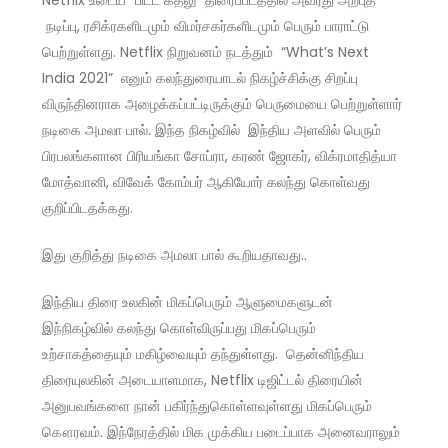
Netflix உடைய “பிட்ட கதலு” திரைப்படத்தில் அவரது அற்புத
நடிப்பு, ரசிக்ரகளிடமும் விமர்சகர்களிடமும் பெரும் பாராட்டு
பெற்றுள்ளது. Netflix நிறுவனம் நடத்தும் “What’s Next
India 2021” எனும் கலந்துரையாடல் நிகழ்ச்சிக்கு சிறப்பு
விருந்தினராக அழைக்கப்பட்டிருக்கும் பெருமையை பெற்றுள்ளார்
நடிகை அமலா பால். இந்த நிகழ்வில் இந்திய அளவில் பெரும்
பிரபலங்களான பிரியங்கா சோப்ரா, கரண் ஜோகர், விக்ரமாதித்யா
மோத்வானி, விவேக் கோம்பர் ஆகியோர் கலந்து கொள்வது
குறிப்பிடதக்கது.
இது குறித்து நடிகை அமலா பால் கூறியதாவது..
இந்திய திரை உலகின் மிகப்பெரும் ஆளுமைகளுடன்
இந்நிகழ்வில் கலந்து கொள்விருப்பது மிகப்பெரும்
உற்சாகத்தையும் மகிழ்வையும் தந்துள்ளது. தென்னிந்திய
திரையுலகின் அடையாளமாக, Netflix டிஜிட்டல் திரையின்
அனுபவங்களை நான் பகிர்ந்துகொள்ளவுள்ளது மிகப்பெரும்
கௌரவம். இந்நேரத்தில் மிக முக்கிய படைப்பாக அனைவராலும்