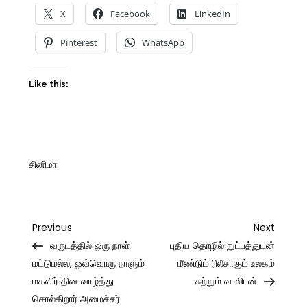
X
Facebook
LinkedIn
Pinterest
WhatsApp
Like this:
சினிமா
Post
Previous
Next
Previous
Next
Post
Post
வருடத்தில் ஒரு நாள்
புதிய தொழில் நுட்பத்துடன்
navigation
மட்டுமல்ல, ஒவ்வொரு நாளும்
மீண்டும் ரிலீசாகும் உலகம்
மகளிர் தின வாழ்த்து
சுற்றும் வாலிபன்
சொல்கிறார் அமைச்சர்