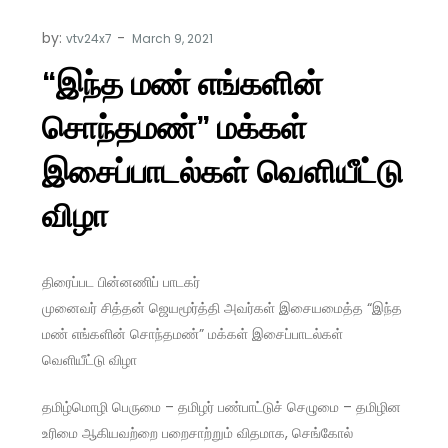
by:
vtv24x7
“இந்த மண் எங்களின்
சொந்தமண்” மக்கள்
இசைப்பாடல்கள் வெளியீட்டு
விழா
திரைப்பட பின்னணிப் பாடகர்
முனைவர் சித்தன் ஜெயமூர்த்தி அவர்கள் இசையமைத்த “இந்த
மண் எங்களின் சொந்தமண்” மக்கள் இசைப்பாடல்கள்
வெளியீட்டு விழா
தமிழ்மொழி பெருமை – தமிழர் பண்பாட்டுச் செழுமை – தமிழின
உரிமை ஆகியவற்றை பறைசாற்றும் விதமாக, செங்கோல்