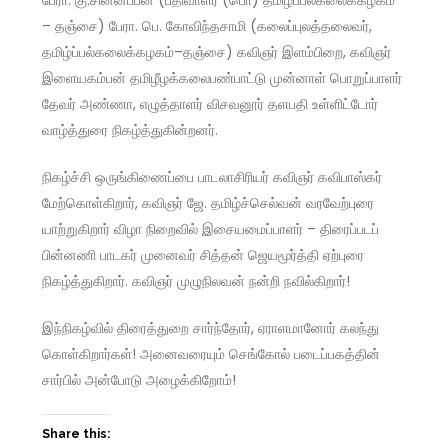
பேரா. கு.சின்னப்பன் (பதிவாளர் (பொ) தமிழ்ப்பல்கலைக்கழகம்
– தஞ்சை) பேரா. பெ. கோவிந்தசாமி (கலைப்புலத்தலைவர்,
தமிழ்ப்பல்கலைக்கழகம்–தஞ்சை) கவிஞர் இளம்பிறை, கவிஞர்
இளையகம்பன் தமிழீழக்கலைபண்பாட்டு முன்னாள் பொறுப்பாளர்
தேவர் அண்ணா, எழுத்தாளர் விசவனூர் தளபதி உள்ளிட்டோர்
வாழ்த்துரை நிகழ்த்துகின்றனர்.
நிகழ்ச்சி ஒருங்கிணைப்பை பாடலாசிரியர் கவிஞர் கவிபாஸ்கர்
மேற்கொள்கிறார், கவிஞர் ஜே. தமிழ்ச்செல்வன் வரவேற்புரை
யாற்றுகிறார் விழா நிறைவில் இசையமைப்பாளர் – திரைப்படப்
பின்னணி பாடகர் முனைவர் சித்தன் ஜெயமூர்த்தி ஏற்புரை
நிகழ்த்துகிறார். கவிஞர் முழுநிலவன் நன்றி நவில்கிறார்!
இந்நிகழ்வில் திரைத்துறை சார்ந்தோர், ஏராளமானோர் கலந்து
கொள்கிறார்கள்! அனைவரையும் செங்கோல் படைப்பகத்தின்
சார்பில் அன்போடு அழைக்கிறோம்!
Share this: