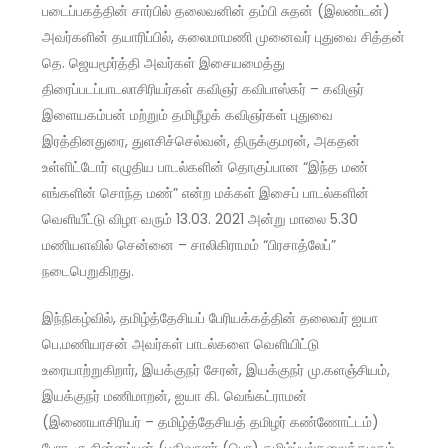
படைப்பகத்தின் சார்பில் தலைவனின் தம்பி சுதன் (இலண்டன்)
அவர்களின் தயாரிப்பில், கலைமாமணி முனைவர் புதுவை சித்தன்
தெ. ஜெயமூர்த்தி அவர்கள் இசையமைத்து
திரைப்படப்பாடலாசிரியர்கள் கவிஞர் கவிபாஸ்கர் – கவிஞர்
இளையகம்பன் மற்றும் தமிழீழக் கவிஞர்கள் புதுவை
இரத்தினதுரை, துளசிச்செல்வன், திருக்குமரன், அகதன்
உள்ளிட்டோர் எழுதிய பாடல்களின் தொகுப்பான “இந்த மண்
எங்களின் சொந்த மண்” என்ற மக்கள் இசைப் பாடல்களின்
வெளியீட்டு விழா வரும் 13.03. 2021 அன்று மாலை 5.30
மணியளவில் சென்னை – சாலிகிராமம் “பிரசாத்லேப்”
நடைபெறுகிறது.
இந்நிகழ்வில், தமிழ்த்தேசியப் பேரியக்கத்தின் தலைவர் ஐயா
பெ.மணியரசன் அவர்கள் பாடல்களை வெளியிட்டு
உரையாற்றுகிறார், இயக்குநர் சேரன், இயக்குநர் மு.களஞ்சியம்,
இயக்குநர் மணிமாறன், ஐயா கி. வெங்கட்ராமன்
(இணையாசிரியர் – தமிழ்த்தேசியத் தமிழர் கண்ணோட்டம்)