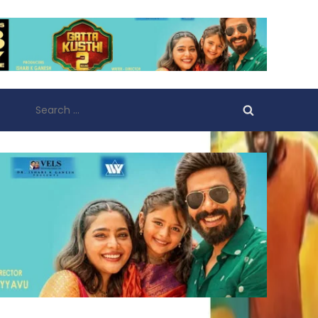
Search
for: