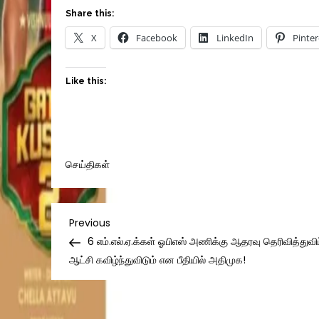
Share this:
X
Facebook
LinkedIn
Pinter
Like this:
செய்திகள்
Post
Previous
Previous
Post
6 எம்.எல்.ஏ.க்கள் ஓபிஎஸ் அணிக்கு ஆதரவு தெரிவித்துவிட
navigation
ஆட்சி கவிழ்ந்துவிடும் என பீதியில் அதிமுக!